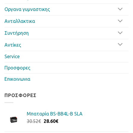
Οργανα γυμναστικης
Ανταλλακτικα
Συντήρηση
Αντίκες
Service
Προσφορες
Επικοινωνια
ΠΡΟΣΦΟΡΈΣ
Μπαταρία BS-BB4L-B SLA
Original
Η
30.52
€
28.60
€
price
τρέχουσα