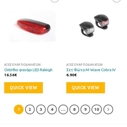
Προσθήκη
Προσθήκη
στη Λίστα
στη Λίστα
Επιθυμιών
Επιθυμιών
ΑΞΕΣΟΥΆΡ ΠΟΔΗΛΆΤΩΝ
ΑΞΕΣΟΥΆΡ ΠΟΔΗΛΆΤΩΝ
Οπίσθιο φανάρι LED Raleigh
Σετ Φώτα M-Wave Cobra IV
16.56
€
6.90
€
QUICK VIEW
QUICK VIEW
1
2
3
4
…
8
9
10