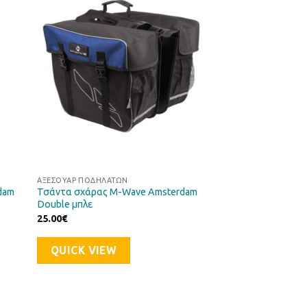
ήκη
Προσθήκη
στα
στη Λίστα
μιών
Επιθυμιών
ΑΞΕΣΟΥΆΡ ΠΟΔΗΛΆΤΩΝ
dam
Τσάντα σχάρας M-Wave Amsterdam
Double μπλε
25.00
€
QUICK VIEW