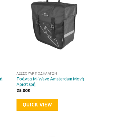
μιών
Επιθυμιών
ΑΞΕΣΟΥΆΡ ΠΟΔΗΛΆΤΩΝ
νή
Τσάντα M-Wave Amsterdam Μονή
Αριστερή
25.00
€
QUICK VIEW