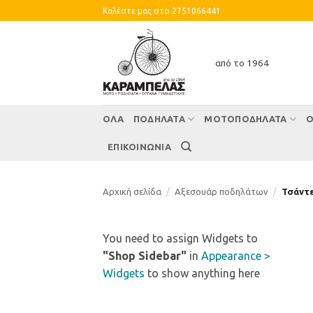
Skip
Καλέστε μας στο 2751066441
to
content
από το 1964
ΌΛΑ
ΠΟΔΗΛΑΤΑ
ΜΟΤΟΠΟΔΗΛΑΤΑ
Ο
ΕΠΙΚΟΙΝΩΝΙΑ
Αρχική σελίδα
/
Αξεσουάρ ποδηλάτων
/
Τσάντε
You need to assign Widgets to
"Shop Sidebar"
in
Appearance >
Widgets
to show anything here