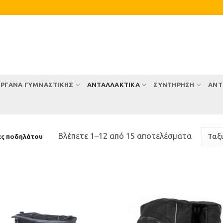
ΡΓΑΝΑ ΓΥΜΝΑΣΤΙΚΗΣ
ΑΝΤΑΛΛΑΚΤΙΚΑ
ΣΥΝΤΉΡΗΣΗ
ΑΝΤ
Sorted
Βλέπετε 1–12 από 15 αποτελέσματα
ς ποδηλάτου
by
latest
Προσθήκη
Προσθ
στη Λίστα
στη Λί
Επιθυμιών
Επιθυ