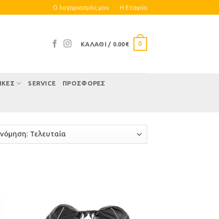
Ο λογαριασμός μου
Η Eταιρία
0
ΚΑΛΆΘΙ /
0.00
€
ΊΚΕΣ
SERVICE
ΠΡΟΣΦΟΡΕΣ
ήκη
Προσθήκη
στα
στη Λίστα
μιών
Επιθυμιών