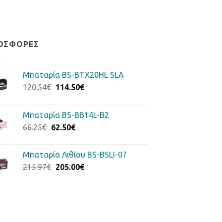
ΟΣΦΟΡΈΣ
Μπαταρία BS-BTX20HL SLA
Original
Η
120.54
€
114.50
€
price
τρέχουσα
was:
τιμή
Μπαταρία BS-BB14L-B2
120.54€.
είναι:
Original
Η
66.25
€
62.50
€
114.50€.
price
τρέχουσα
was:
τιμή
Μπαταρία Λιθίου BS-BSLI-07
66.25€.
είναι:
Original
Η
215.97
€
205.00
€
62.50€.
price
τρέχουσα
was:
τιμή
215.97€.
είναι:
205.00€.