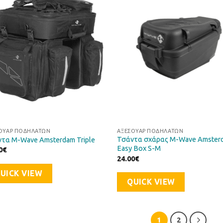
Προσθήκη
Προσθ
στη Λίστα
στη Λί
Επιθυμιών
Επιθυ
ΟΥΆΡ ΠΟΔΗΛΆΤΩΝ
ΑΞΕΣΟΥΆΡ ΠΟΔΗΛΆΤΩΝ
Τσάντα σχάρας M-Wave Amster
τα M-Wave Amsterdam Triple
Easy Box S-M
0
€
24.00
€
UICK VIEW
QUICK VIEW
1
2