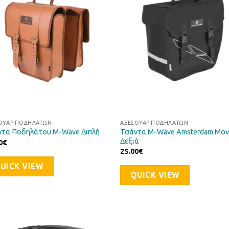
Επιθυμιών
Επιθυ
ΟΥΆΡ ΠΟΔΗΛΆΤΩΝ
ΑΞΕΣΟΥΆΡ ΠΟΔΗΛΆΤΩΝ
Τσάντα M-Wave Amsterdam Μο
τα Ποδηλάτου M-Wave Διπλή
Δεξιά
0
€
25.00
€
UICK VIEW
QUICK VIEW