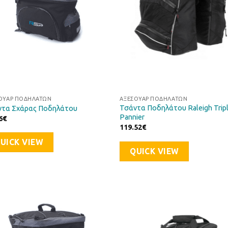
ΟΥΆΡ ΠΟΔΗΛΆΤΩΝ
ΑΞΕΣΟΥΆΡ ΠΟΔΗΛΆΤΩΝ
Τσάντα Ποδηλάτου Raleigh Trip
ντα Σχάρας Ποδηλάτου
Pannier
6
€
119.52
€
UICK VIEW
QUICK VIEW
Προσθήκη
Προσθ
στη Λίστα
στη Λί
Επιθυμιών
Επιθυ