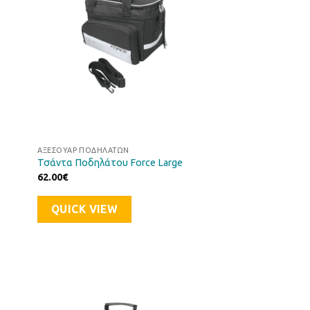
ΑΞΕΣΟΥΆΡ ΠΟΔΗΛΆΤΩΝ
Τσάντα Ποδηλάτου Force Large
62.00
€
QUICK VIEW
ήκη
Προσθήκη
στα
στη Λίστα