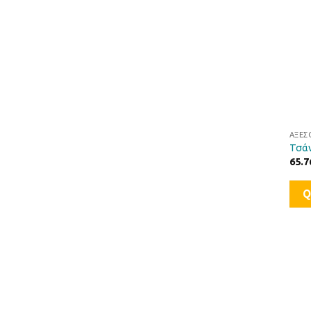
ΑΞΕΣ
Τσά
65.7
Q