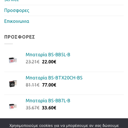
Προσφορες
Επικοινωνια
ΠΡΟΣΦΟΡΈΣ
Μπαταρία BS-BB5L-B
Original
Η
23.21
€
22.00
€
price
τρέχουσα
was:
τιμή
Μπαταρία BS-BTX20CH-BS
23.21€.
είναι:
Original
Η
81.11
€
77.00
€
22.00€.
price
τρέχουσα
was:
τιμή
Μπαταρία BS-BB7L-B
81.11€.
είναι:
Original
Η
35.67
€
33.60
€
77.00€.
price
τρέχουσα
was:
τιμή
35.67€.
είναι:
Χρησιμοποιούμε cookies για να μπορέσουμε αν σας δώσουμε