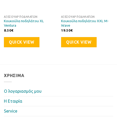
ΑΞΕΣΟΥΆΡ ΠΟΔΗΛΆΤΩΝ
ΑΞΕΣΟΥΆΡ ΠΟΔΗΛΆΤΩΝ
Κουκούλα ποδηλάτου XL
Κουκούλα ποδηλάτου XXL M-
Ventura
Wave
8.50
€
19.50
€
QUICK VIEW
QUICK VIEW
ΧΡΉΣΙΜΑ
Ο λογαριασμός μου
Η Eταιρία
Service