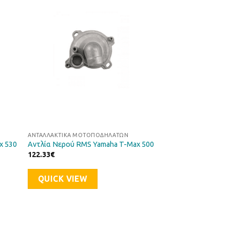
ήκη
Προσθήκη
στα
στη Λίστα
μιών
Επιθυμιών
ΑΝΤΑΛΛΑΚΤΙΚΆ ΜΟΤΟΠΟΔΗΛΆΤΩΝ
x 530
Αντλία Νερού RMS Yamaha T-Max 500
122.33
€
QUICK VIEW