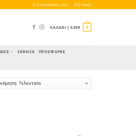
Ο λογαριασμός μου
Η Eταιρία
0
ΚΑΛΆΘΙ /
0.00
€
ΊΚΕΣ
SERVICE
ΠΡΟΣΦΟΡΕΣ
ήκη
Προσθήκη
στα
στη Λίστα
μιών
Επιθυμιών