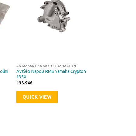
ΑΝΤΑΛΛΑΚΤΙΚΆ ΜΟΤΟΠΟΔΗΛΆΤΩΝ
Αντλία Νερού RMS Yamaha Crypton
lini
135X
135.94
€
QUICK VIEW
ήκη
Προσθήκη
στα
στη Λίστα