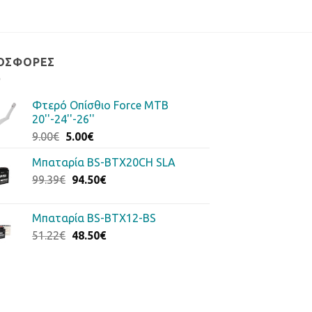
ΟΣΦΟΡΈΣ
Φτερό Οπίσθιο Force MTB
20''-24''-26''
Original
Η
9.00
€
5.00
€
price
τρέχουσα
Μπαταρία BS-BTX20CH SLA
was:
τιμή
Original
Η
99.39
€
9.00€.
94.50
είναι:
€
price
τρέχουσα
5.00€.
was:
τιμή
Μπαταρία BS-BTX12-BS
99.39€.
είναι:
Original
Η
51.22
€
48.50
€
94.50€.
price
τρέχουσα
was:
τιμή
51.22€.
είναι:
48.50€.