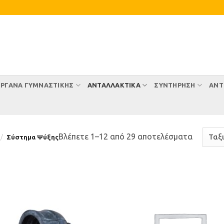
ΡΓΑΝΑ ΓΥΜΝΑΣΤΙΚΗΣ
ΑΝΤΑΛΛΑΚΤΙΚΑ
ΣΥΝΤΉΡΗΣΗ
ΑΝΤ
Sorted
Βλέπετε 1–12 από 29 αποτελέσματα
/
Σύστημα Ψύξης
by
latest
Προσθήκη
Προσθ
στη Λίστα
στη Λί
Επιθυμιών
Επιθυ