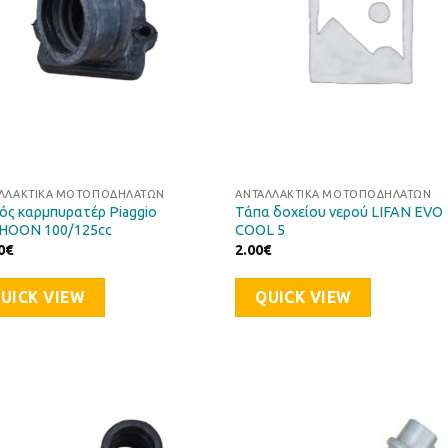
ΛΛΑΚΤΙΚΆ ΜΟΤΟΠΟΔΗΛΆΤΩΝ
ΑΝΤΑΛΛΑΚΤΙΚΆ ΜΟΤΟΠΟΔΗΛΆΤΩΝ
ός καρμπυρατέρ Piaggio
Τάπα δοχείου νερού LIFAN EVO
HOON 100/125cc
COOL 5
0
€
2.00
€
UICK VIEW
QUICK VIEW
Προσθήκη
Προσθ
στη Λίστα
στη Λί
Επιθυμιών
Επιθυ