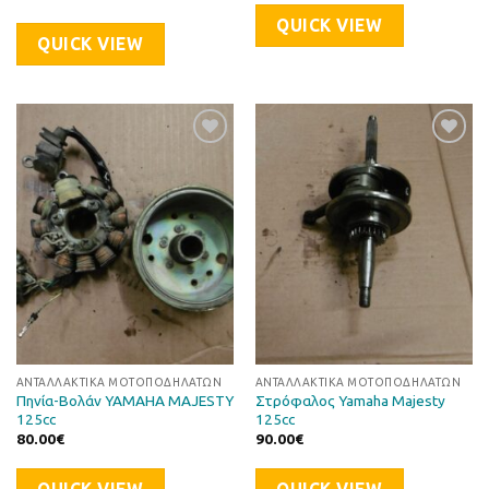
QUICK VIEW
QUICK VIEW
Προσθήκη
Προσθήκη
στη Λίστα
στη Λίστα
Επιθυμιών
Επιθυμιών
ΑΝΤΑΛΛΑΚΤΙΚΆ ΜΟΤΟΠΟΔΗΛΆΤΩΝ
ΑΝΤΑΛΛΑΚΤΙΚΆ ΜΟΤΟΠΟΔΗΛΆΤΩΝ
Πηνία-Βολάν YAMAHA MAJESTY
Στρόφαλος Yamaha Majesty
125cc
125cc
80.00
€
90.00
€