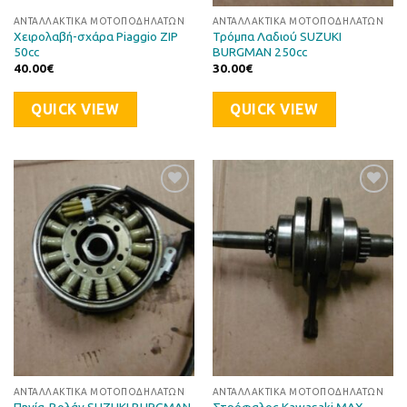
ΑΝΤΑΛΛΑΚΤΙΚΆ ΜΟΤΟΠΟΔΗΛΆΤΩΝ
ΑΝΤΑΛΛΑΚΤΙΚΆ ΜΟΤΟΠΟΔΗΛΆΤΩΝ
Χειρολαβή-σχάρα Piaggio ZIP
Τρόμπα Λαδιού SUZUKI
50cc
BURGMAN 250cc
40.00
€
30.00
€
QUICK VIEW
QUICK VIEW
Προσθήκη
Προσθήκη
στη Λίστα
στη Λίστα
Επιθυμιών
Επιθυμιών
ΑΝΤΑΛΛΑΚΤΙΚΆ ΜΟΤΟΠΟΔΗΛΆΤΩΝ
ΑΝΤΑΛΛΑΚΤΙΚΆ ΜΟΤΟΠΟΔΗΛΆΤΩΝ
Πηνία-Βολάν SUZUKI BURGMAN
Στρόφαλος Kawasaki MAX