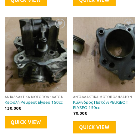
QUICK VIEW
QUICK VIEW
Προσθήκη
Προσθήκη
στη Λίστα
στη Λίστα
Επιθυμιών
Επιθυμιών
ΑΝΤΑΛΛΑΚΤΙΚΆ ΜΟΤΟΠΟΔΗΛΆΤΩΝ
ΑΝΤΑΛΛΑΚΤΙΚΆ ΜΟΤΟΠΟΔΗΛΆΤΩΝ
Κύλινδρος Πιστόνι PEUGEOT
Κεφαλή Peugeot Elyseo 150cc
ELYSEO 150cc
130.00
€
70.00
€
QUICK VIEW
QUICK VIEW