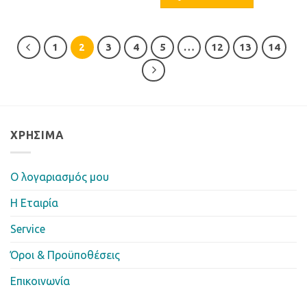
1
2
3
4
5
…
12
13
14
ΧΡΉΣΙΜΑ
Ο λογαριασμός μου
Η Eταιρία
Service
Όροι & Προϋποθέσεις
Επικοινωνία