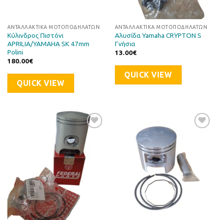
ΑΝΤΑΛΛΑΚΤΙΚΆ ΜΟΤΟΠΟΔΗΛΆΤΩΝ
ΑΝΤΑΛΛΑΚΤΙΚΆ ΜΟΤΟΠΟΔΗΛΆΤΩΝ
Κύλινδρος Πιστόνι
Αλυσίδα Yamaha CRYPTON S
APRILIA/YAMAHA SK 47mm
Γνήσια
Polini
13.00
€
180.00
€
QUICK VIEW
QUICK VIEW
Προσθήκη
Προσθήκη
στη Λίστα
στη Λίστα
Επιθυμιών
Επιθυμιών