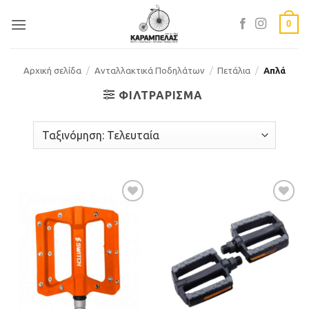
Skip
0
to
content
Αρχική σελίδα
/
Ανταλλακτικά Ποδηλάτων
/
Πετάλια
/
Απλά
ΦΙΛΤΡΆΡΙΣΜΑ
Προσθήκη
Προσθήκη
στη Λίστα
στη Λίστα
Επιθυμιών
Επιθυμιών