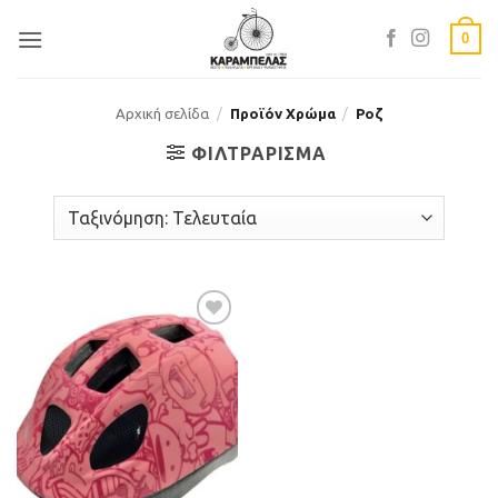
Skip
0
to
content
Αρχική σελίδα
/
Προϊόν Χρώμα
/
Ροζ
ΦΙΛΤΡΆΡΙΣΜΑ
Προσθήκη
στη Λίστα
Επιθυμιών