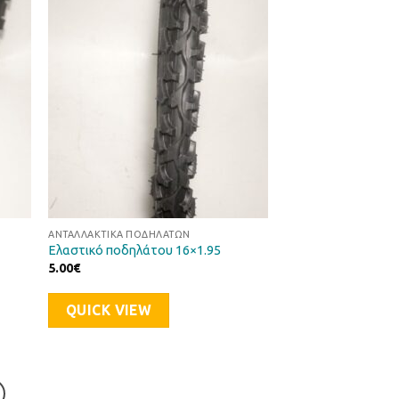
ήκη
Προσθήκη
στα
στη Λίστα
μιών
Επιθυμιών
ΑΝΤΑΛΛΑΚΤΙΚΆ ΠΟΔΗΛΆΤΩΝ
Ελαστικό ποδηλάτου 16×1.95
5.00
€
QUICK VIEW