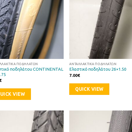
ΛΛΑΚΤΙΚΆ ΠΟΔΗΛΆΤΩΝ
ΑΝΤΑΛΛΑΚΤΙΚΆ ΠΟΔΗΛΆΤΩΝ
στικό ποδηλάτου CONTINENTAL
Ελαστικό ποδηλάτου 26×1.50
.75
7.00
€
€
QUICK VIEW
UICK VIEW
Προσθήκη
Προσθ
στη Λίστα
στη Λί