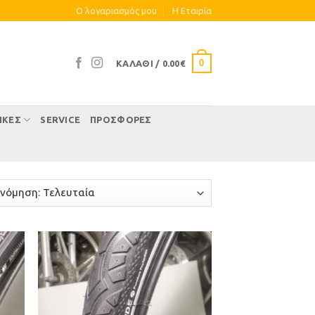
Ο λογαριασμός μου
Η Eταιρία
0
ΚΑΛΆΘΙ /
0.00
€
ΊΚΕΣ
SERVICE
ΠΡΟΣΦΟΡΕΣ
ήκη
Προσθήκη
στα
στη Λίστα
μιών
Επιθυμιών