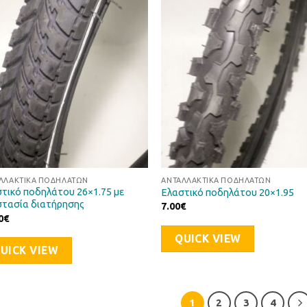
Προσθήκη
Προσθ
στη Λίστα
στη Λί
Επιθυμιών
Επιθυ
ΛΛΑΚΤΙΚΆ ΠΟΔΗΛΆΤΩΝ
ΑΝΤΑΛΛΑΚΤΙΚΆ ΠΟΔΗΛΆΤΩΝ
τικό ποδηλάτου 26×1.75 με
Ελαστικό ποδηλάτου 20×1.95
τασία διατήρησης
7.00
€
0
€
QUICK VIEW
UICK VIEW
1
2
3
4