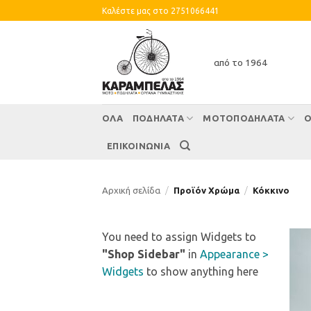
Skip
Καλέστε μας στο 2751066441
to
content
από το 1964
ΌΛΑ
ΠΟΔΗΛΑΤΑ
ΜΟΤΟΠΟΔΗΛΑΤΑ
Ο
ΕΠΙΚΟΙΝΩΝΙΑ
Αρχική σελίδα
/
Προϊόν Χρώμα
/
Κόκκινο
You need to assign Widgets to
"Shop Sidebar"
in
Appearance >
Widgets
to show anything here