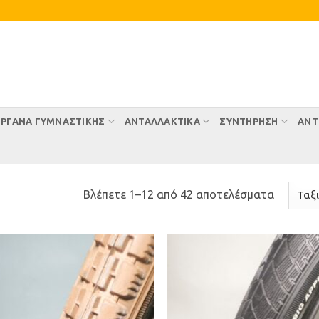
ΡΓΑΝΑ ΓΥΜΝΑΣΤΙΚΗΣ
ΑΝΤΑΛΛΑΚΤΙΚΑ
ΣΥΝΤΉΡΗΣΗ
ΑΝΤ
Sorted
Βλέπετε 1–12 από 42 αποτελέσματα
by
latest
Προσθήκη
Προσθ
στη Λίστα
στη Λί
Επιθυμιών
Επιθυ