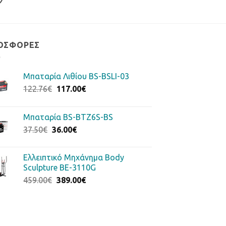
ΟΣΦΟΡΈΣ
Μπαταρία Λιθίου BS-BSLI-03
Original
Η
122.76
€
117.00
€
price
τρέχουσα
was:
τιμή
Μπαταρία BS-BTZ6S-BS
122.76€.
είναι:
Original
Η
37.50
€
36.00
€
117.00€.
price
τρέχουσα
was:
τιμή
Ελλειπτικό Μηχάνημα Body
37.50€.
είναι:
Sculpture BE-3110G
36.00€.
Original
Η
459.00
€
389.00
€
price
τρέχουσα
was:
τιμή
459.00€.
είναι:
389.00€.