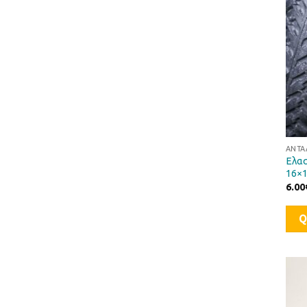
ΑΝΤΑ
Ελα
16×1
6.00
Q