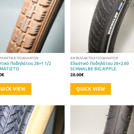
ΛΛΑΚΤΙΚΆ ΠΟΔΗΛΆΤΩΝ
ΑΝΤΑΛΛΑΚΤΙΚΆ ΠΟΔΗΛΆΤΩΝ
τικό Ποδηλάτου 28×1 1/2
Ελαστικό Ποδηλάτου 26×2.00
ΜΑΤΙΣΤΟ
SCHWALBE BIG APPLE
0
€
20.00
€
UICK VIEW
QUICK VIEW
Προσθήκη
Προσθ
στη Λίστα
στη Λί
Επιθυμιών
Επιθυ