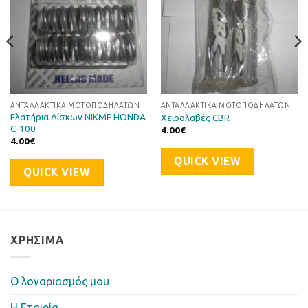
ΑΝΤΑΛΛΑΚΤΙΚΆ ΜΟΤΟΠΟΔΗΛΆΤΩΝ
ΑΝΤΑΛΛΑΚΤΙΚΆ ΜΟΤΟΠΟΔΗΛΆΤΩΝ
Ελατήρια Δίσκων NIKME HONDA
Χειρολαβές CBR
C-100
4.00
€
4.00
€
QUICK VIEW
QUICK VIEW
ΧΡΉΣΙΜΑ
Ο λογαριασμός μου
Η Eταιρία