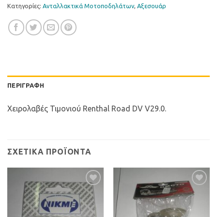
Κατηγορίες:
Ανταλλακτικά Μοτοποδηλάτων
,
Αξεσουάρ
ΠΕΡΙΓΡΑΦΉ
Χειρολαβές Τιμονιού Renthal Road DV V29.0.
ΣΧΕΤΙΚΆ ΠΡΟΪΌΝΤΑ
Προσθήκη
Προσθήκη
στη Λίστα
στη Λίστα
Επιθυμιών
Επιθυμιών