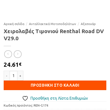
Αρχική σελίδα
/
Ανταλλακτικά Μοτοποδηλάτων
/
Αξεσουάρ
Χειρολαβές Τιμονιού Renthal Road DV
V29.0
24.61
€
Χειρολαβές Τιμονιού Renthal Road DV V29.0 ποσότητα
ΠΡΟΣΘΉΚΗ ΣΤΟ ΚΑΛΆΘΙ
Προσθήκη στη Λίστα Επιθυμιών
Κωδικός προϊόντος:
REN-G174