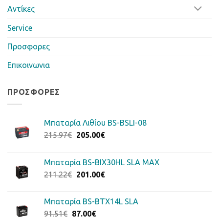
Αντίκες
Service
Προσφορες
Επικοινωνια
ΠΡΟΣΦΟΡΈΣ
Μπαταρία Λιθίου BS-BSLI-08
Original
Η
215.97
€
205.00
€
price
τρέχουσα
was:
τιμή
Μπαταρία BS-BIX30HL SLA MAX
215.97€.
είναι:
Original
Η
211.22
€
201.00
€
205.00€.
price
τρέχουσα
was:
τιμή
Μπαταρία BS-BTX14L SLA
211.22€.
είναι:
Original
Η
91.51
€
87.00
€
201.00€.