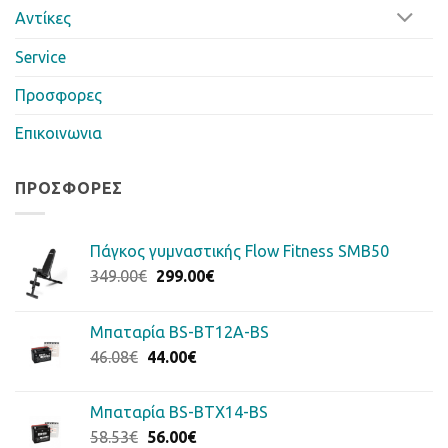
Αντίκες
Service
Προσφορες
Επικοινωνια
ΠΡΟΣΦΟΡΈΣ
Πάγκος γυμναστικής Flow Fitness SMB50
Original
Η
349.00
€
299.00
€
price
τρέχουσα
was:
τιμή
Μπαταρία BS-BT12A-BS
349.00€.
είναι:
Original
Η
46.08
€
44.00
€
299.00€.
price
τρέχουσα
was:
τιμή
Μπαταρία BS-BTX14-BS
46.08€.
είναι:
Original
Η
58.53
€
56.00
€
44.00€.