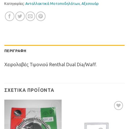
Κατηγορίες:
Ανταλλακτικά Μοτοποδηλάτων
,
Αξεσουάρ
ΠΕΡΙΓΡΑΦΉ
Χειρολαβές Τιμονιού Renthal Dual Dia/Waff.
ΣΧΕΤΙΚΆ ΠΡΟΪΌΝΤΑ
Προσθήκη
Προσθήκη
στη Λίστα
στη Λίστα
Επιθυμιών
Επιθυμιών