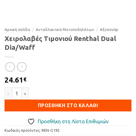
Αρχική σελίδα
/
Ανταλλακτικά Μοτοποδηλάτων
/
Αξεσουάρ
Χειρολαβές Τιμονιού Renthal Dual
Dia/Waff
24.61
€
Χειρολαβές Τιμονιού Renthal Dual Dia/Waff ποσότητα
ΠΡΟΣΘΉΚΗ ΣΤΟ ΚΑΛΆΘΙ
Προσθήκη στη Λίστα Επιθυμιών
Κωδικός προϊόντος:
REN-G192