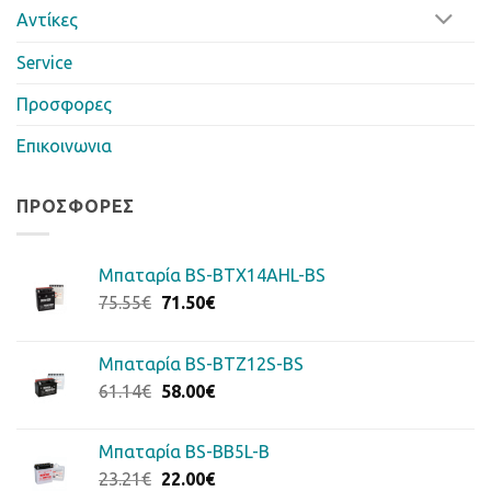
Αντίκες
Service
Προσφορες
Επικοινωνια
ΠΡΟΣΦΟΡΈΣ
Μπαταρία BS-BTX14AHL-BS
Original
Η
75.55
€
71.50
€
price
τρέχουσα
was:
τιμή
Μπαταρία BS-BTZ12S-BS
75.55€.
είναι:
Original
Η
61.14
€
58.00
€
71.50€.
price
τρέχουσα
was:
τιμή
Μπαταρία BS-BB5L-B
61.14€.
είναι:
Original
Η
23.21
€
22.00
€
58.00€.