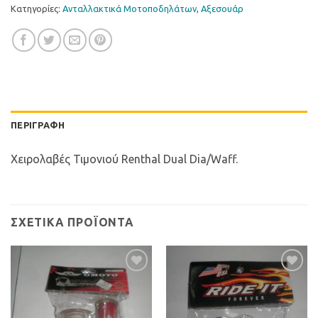
Κατηγορίες:
Ανταλλακτικά Μοτοποδηλάτων
,
Αξεσουάρ
ΠΕΡΙΓΡΑΦΉ
Χειρολαβές Τιμονιού Renthal Dual Dia/Waff.
ΣΧΕΤΙΚΆ ΠΡΟΪΌΝΤΑ
Προσθήκη
Προσθήκη
στη Λίστα
στη Λίστα
Επιθυμιών
Επιθυμιών