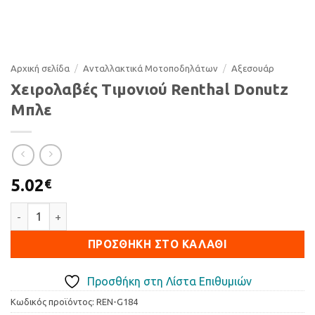
Αρχική σελίδα
/
Ανταλλακτικά Μοτοποδηλάτων
/
Αξεσουάρ
Χειρολαβές Τιμονιού Renthal Donutz
Μπλε
5.02
€
Χειρολαβές Τιμονιού Renthal Donutz Μπλε ποσότητα
ΠΡΟΣΘΉΚΗ ΣΤΟ ΚΑΛΆΘΙ
Προσθήκη στη Λίστα Επιθυμιών
Κωδικός προϊόντος:
REN-G184