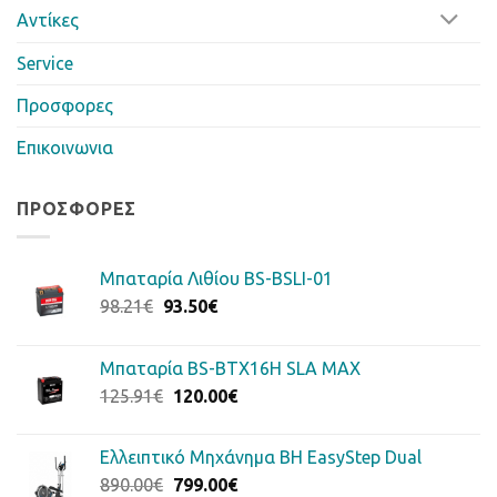
Αντίκες
Service
Προσφορες
Επικοινωνια
ΠΡΟΣΦΟΡΈΣ
Μπαταρία Λιθίου BS-BSLI-01
Original
Η
98.21
€
93.50
€
price
τρέχουσα
was:
τιμή
Μπαταρία BS-BTX16H SLA MAX
98.21€.
είναι:
Original
Η
125.91
€
120.00
€
93.50€.
price
τρέχουσα
was:
τιμή
Ελλειπτικό Μηχάνημα BH EasyStep Dual
125.91€.
είναι:
Original
Η
890.00
€
799.00
€
120.00€.