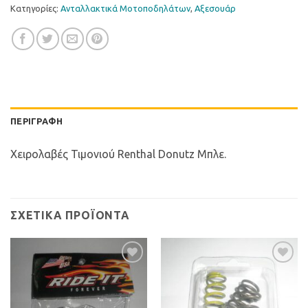
Κατηγορίες:
Ανταλλακτικά Μοτοποδηλάτων
,
Αξεσουάρ
ΠΕΡΙΓΡΑΦΉ
Χειρολαβές Τιμονιού Renthal Donutz Μπλε.
ΣΧΕΤΙΚΆ ΠΡΟΪΌΝΤΑ
Προσθήκη
Προσθήκη
στη Λίστα
στη Λίστα
Επιθυμιών
Επιθυμιών