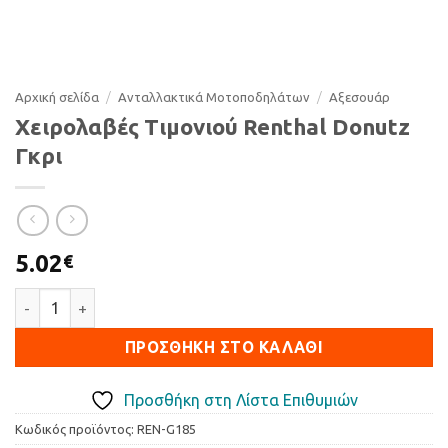
Αρχική σελίδα
/
Ανταλλακτικά Μοτοποδηλάτων
/
Αξεσουάρ
Χειρολαβές Τιμονιού Renthal Donutz
Γκρι
5.02
€
Χειρολαβές Τιμονιού Renthal Donutz Γκρι ποσότητα
ΠΡΟΣΘΉΚΗ ΣΤΟ ΚΑΛΆΘΙ
Προσθήκη στη Λίστα Επιθυμιών
Κωδικός προϊόντος:
REN-G185