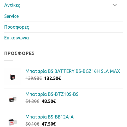
Αντίκες
Service
Προσφορες
Επικοινωνια
ΠΡΟΣΦΟΡΈΣ
Μπαταρία BS BATTERY BS-BGZ16H SLA MAX
Original
Η
139.98
€
132.50
€
price
τρέχουσα
was:
τιμή
Μπαταρία BS-BTZ10S-BS
139.98€.
είναι:
Original
Η
51.20
€
48.50
€
132.50€.
price
τρέχουσα
was:
τιμή
Μπαταρία BS-BB12A-A
51.20€.
είναι:
Original
Η
50.10
€
47.50
€
48.50€.