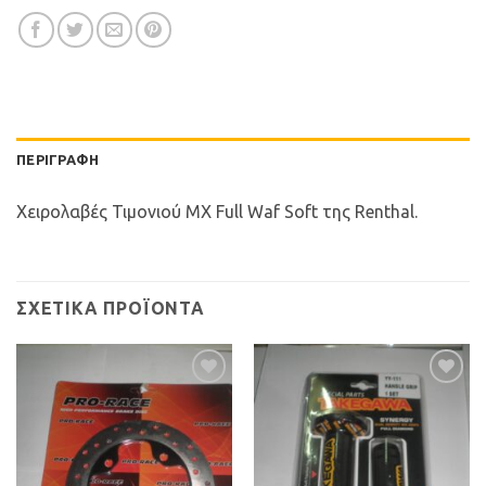
ΠΕΡΙΓΡΑΦΉ
Χειρολαβές Τιμονιού MX Full Waf Soft της Renthal.
ΣΧΕΤΙΚΆ ΠΡΟΪΌΝΤΑ
Προσθήκη
Προσθήκη
στη Λίστα
στη Λίστα
Επιθυμιών
Επιθυμιών