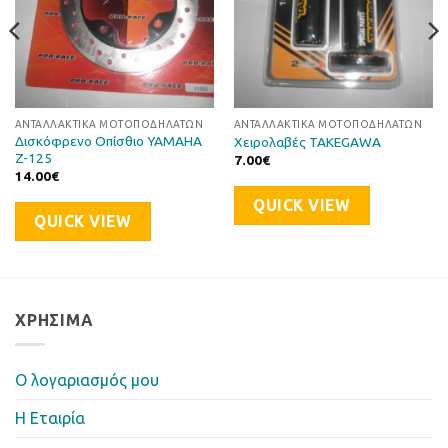
ΑΝΤΑΛΛΑΚΤΙΚΆ ΜΟΤΟΠΟΔΗΛΆΤΩΝ
ΑΝΤΑΛΛΑΚΤΙΚΆ ΜΟΤΟΠΟΔΗΛΆΤΩΝ
Δισκόφρενο Οπίσθιο YAMAHA
Χειρολαβές TAKEGAWA
Z-125
7.00
€
14.00
€
QUICK VIEW
QUICK VIEW
ΧΡΉΣΙΜΑ
Ο λογαριασμός μου
Η Eταιρία