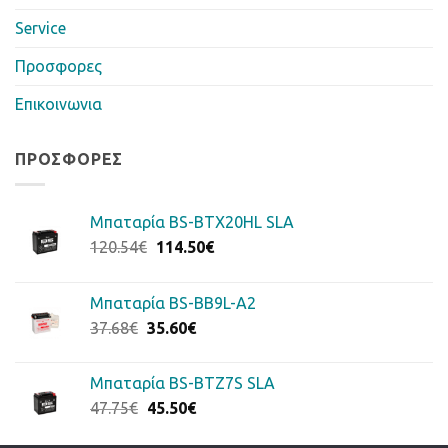
Service
Προσφορες
Επικοινωνια
ΠΡΟΣΦΟΡΈΣ
Μπαταρία BS-BTX20HL SLA
Original
Η
120.54
€
114.50
€
price
τρέχουσα
was:
τιμή
Μπαταρία BS-BB9L-A2
120.54€.
είναι:
Original
Η
37.68
€
35.60
€
114.50€.
price
τρέχουσα
was:
τιμή
Μπαταρία BS-BTZ7S SLA
37.68€.
είναι:
Original
Η
47.75
€
45.50
€
35.60€.
price
τρέχουσα