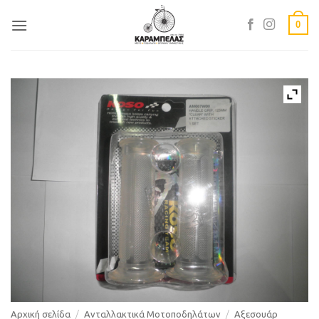
Skip
0
to
content
Αρχική σελίδα
/
Ανταλλακτικά Μοτοποδηλάτων
/
Αξεσουάρ