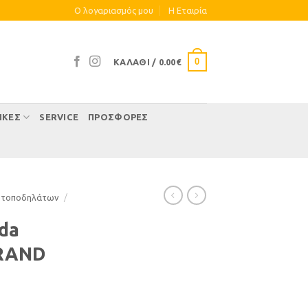
Ο λογαριασμός μου
Η Eταιρία
0
ΚΑΛΆΘΙ /
0.00
€
ΊΚΕΣ
SERVICE
ΠΡΟΣΦΟΡΕΣ
οτοποδηλάτων
/
da
RAND