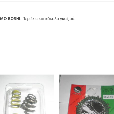
MO BOSHI.
Περιέχει και κόκαλο γκαζιού.
Προσθήκη
Προσθ
στη Λίστα
στη Λί
Επιθυμιών
Επιθυμ