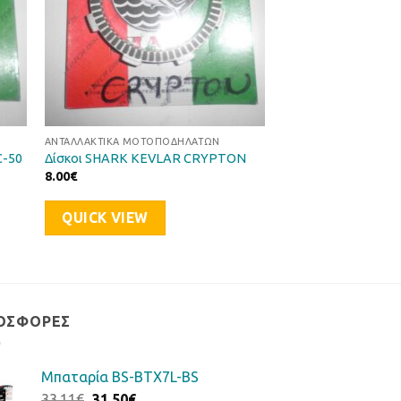
ΑΝΤΑΛΛΑΚΤΙΚΆ ΜΟΤΟΠΟΔΗΛΆΤΩΝ
C-50
Δίσκοι SHARK KEVLAR CRYPTON
8.00
€
QUICK VIEW
ΟΣΦΟΡΈΣ
Μπαταρία BS-BTX7L-BS
Original
Η
33.11
€
31.50
€