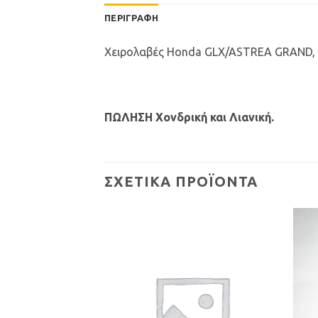
ΠΕΡΙΓΡΑΦΉ
Χειρολαβές Honda GLX/ASTREA GRAND,
ΠΩΛΗΣΗ Χονδρική και Λιανική.
ΣΧΕΤΙΚΆ ΠΡΟΪΌΝΤΑ
Προσθήκη
Προσθήκη
στη Λίστα
στη Λίστα
Επιθυμιών
Επιθυμιών