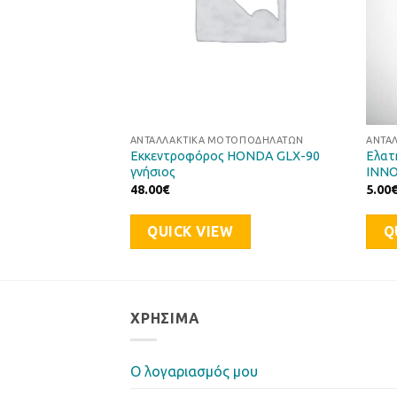
ΤΟΠΟΔΗΛΆΤΩΝ
ΑΝΤΑΛΛΑΚΤΙΚΆ ΜΟΤΟΠΟΔΗΛΆΤΩΝ
ΑΝΤΑ
κός σετ SUZUKI
Eκκεντροφόρος HONDA GLX-90
Ελατ
γνήσιος
INNO
48.00
€
5.00
QUICK VIEW
Q
ΧΡΉΣΙΜΑ
Ο λογαριασμός μου