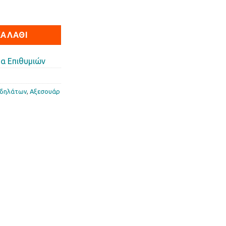
EA GRAND ποσότητα
ΚΑΛΆΘΙ
α Επιθυμιών
οδηλάτων
,
Αξεσουάρ