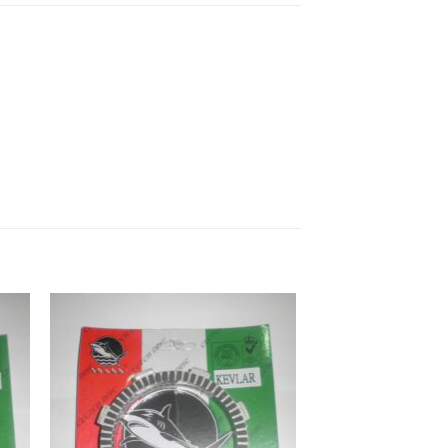
ήκη
Προσθήκη
στα
στη Λίστα
ιών
Επιθυμιών