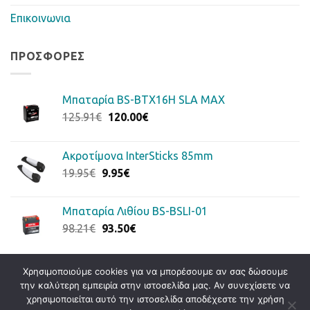
Επικοινωνια
ΠΡΟΣΦΟΡΈΣ
Μπαταρία BS-BTX16H SLA MAX
Original
Η
125.91
€
120.00
€
price
τρέχουσα
was:
τιμή
Ακροτίμονα InterSticks 85mm
125.91€.
είναι:
Original
Η
19.95
€
9.95
€
120.00€.
price
τρέχουσα
was:
τιμή
Μπαταρία Λιθίου BS-BSLI-01
19.95€.
είναι:
Original
Η
98.21
€
93.50
€
9.95€.
price
τρέχουσα
was:
τιμή
98.21€.
είναι:
Χρησιμοποιούμε cookies για να μπορέσουμε αν σας δώσουμε
την καλύτερη εμπειρία στην ιστοσελίδα μας. Αν συνεχίσετε να
93.50€.
Visa
PayPal
Stripe
MasterCard
Cash
χρησιμοποιείται αυτό την ιστοσελίδα αποδέχεστε την χρήση
On