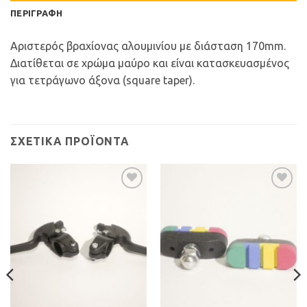
ΠΕΡΙΓΡΑΦΉ
Αριστερός βραχίονας αλουμινίου με διάσταση 170mm.
Διατίθεται σε χρώμα μαύρο και είναι κατασκευασμένος
για τετράγωνο άξονα (square taper).
ΣΧΕΤΙΚΆ ΠΡΟΪΌΝΤΑ
Προσθήκη
Προσθήκη
στη Λίστα
στη Λίστα
Επιθυμιών
Επιθυμιών