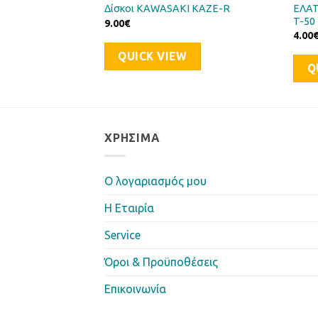
ήρια) HONDA CB-
ΕΛΑΤ
Δίσκοι KAWASAKI KAZE-R
T-50
9.00
€
4.00
QUICK VIEW
Q
ΧΡΉΣΙΜΑ
Ο λογαριασμός μου
Η Eταιρία
Service
Όροι & Προϋποθέσεις
Επικοινωνία