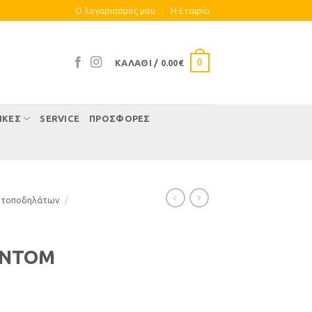
Ο λογαριασμός μου
Η Eταιρία
0
ΚΑΛΆΘΙ /
0.00
€
ΊΚΕΣ
SERVICE
ΠΡΟΣΦΟΡΕΣ
οτοποδηλάτων
/
ANTOM