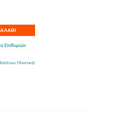
HANTOM F12 ποσότητα
ΚΑΛΆΘΙ
α Επιθυμιών
οδηλάτων
,
Πλαστικά/