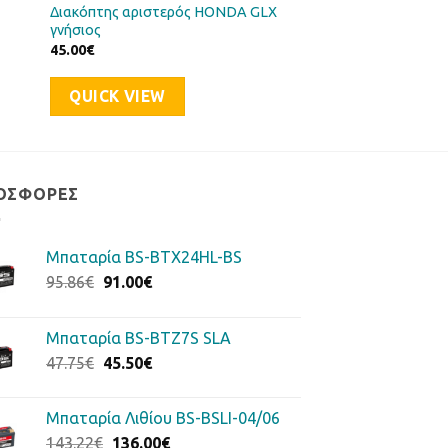
Διακόπτης αριστερός HONDA GLX
γνήσιος
45.00
€
QUICK VIEW
ΟΣΦΟΡΈΣ
Μπαταρία BS-BTX24HL-BS
Original
Η
95.86
€
91.00
€
price
τρέχουσα
was:
τιμή
Μπαταρία BS-BTZ7S SLA
95.86€.
είναι:
Original
Η
47.75
€
45.50
€
91.00€.
price
τρέχουσα
was:
τιμή
Μπαταρία Λιθίου BS-BSLI-04/06
47.75€.
είναι:
Original
Η
143.22
€
136.00
€
45.50€.