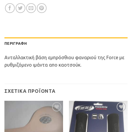
ΠΕΡΙΓΡΑΦΉ
Ανταλλακτική βάση εμπρόσθιου φαναριού της Force με
ρυθμιζόμενο ιμάντα απο καοτσούκ.
ΣΧΕΤΙΚΆ ΠΡΟΪΌΝΤΑ
Προσθήκη
Προσθήκη
στη Λίστα
στη Λίστα
Επιθυμιών
Επιθυμιών