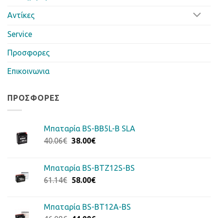
Αντίκες
Service
Προσφορες
Επικοινωνια
ΠΡΟΣΦΟΡΈΣ
Μπαταρία BS-BB5L-B SLA
Original
Η
40.06
€
38.00
€
price
τρέχουσα
was:
τιμή
Μπαταρία BS-BTZ12S-BS
40.06€.
είναι:
Original
Η
61.14
€
58.00
€
38.00€.
price
τρέχουσα
was:
τιμή
Μπαταρία BS-BT12A-BS
61.14€.
είναι: