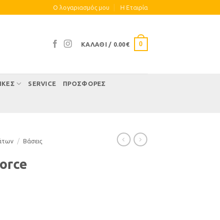
Ο λογαριασμός μου
Η Eταιρία
0
ΚΑΛΆΘΙ /
0.00
€
ΊΚΕΣ
SERVICE
ΠΡΟΣΦΟΡΕΣ
άτων
/
Βάσεις
orce
α