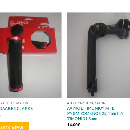
Προσθήκη
Προσθ
στη Λίστα
στη Λί
Επιθυμιών
Επιθυμ
ΟΥΆΡ ΠΟΔΗΛΆΤΩΝ
ΑΞΕΣΟΥΆΡ ΠΟΔΗΛΆΤΩΝ
ΛΑΙΜΟΣ ΤΙΜΟΝΙΟΥ MTB
ΟΛΑΒΕΣ CLARKS
ΡΥΘΜΙΖΟΜΕΝΟΣ 25,4mm ΓΙΑ
€
ΤΙΜΟΝΙ 31,8mm
14.00
€
UICK VIEW