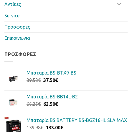
Αντίκες
Service
Προσφορες
Επικοινωνια
ΠΡΟΣΦΟΡΈΣ
Μπαταρία BS-BTX9-BS
Original
Η
39.53
€
37.50
€
price
τρέχουσα
was:
τιμή
Μπαταρία BS-BB14L-B2
39.53€.
είναι:
Original
Η
66.25
€
62.50
€
37.50€.
price
τρέχουσα
was:
τιμή
Μπαταρία BS BATTERY BS-BGZ16HL SLA MAX
66.25€.
είναι:
Original
Η
139.98
€
133.00
€
62.50€.