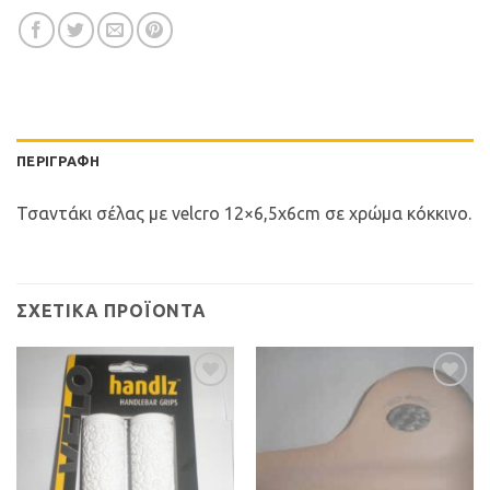
ΠΕΡΙΓΡΑΦΉ
Τσαντάκι σέλας με velcro 12×6,5x6cm σε χρώμα κόκκινο.
ΣΧΕΤΙΚΆ ΠΡΟΪΌΝΤΑ
Προσθήκη
Προσθήκη
στη Λίστα
στη Λίστα
Επιθυμιών
Επιθυμιών