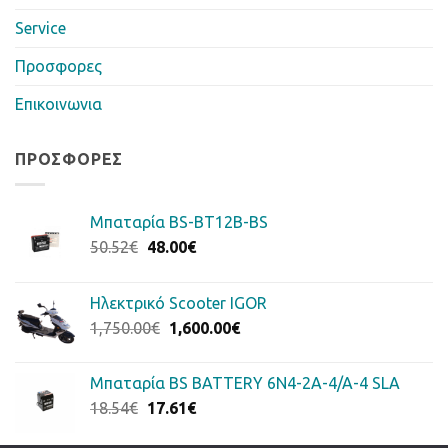
Service
Προσφορες
Επικοινωνια
ΠΡΟΣΦΟΡΈΣ
Μπαταρία BS-BT12B-BS
Original
Η
50.52
€
48.00
€
price
τρέχουσα
was:
τιμή
Ηλεκτρικό Scooter IGOR
50.52€.
είναι:
Original
Η
1,750.00
€
1,600.00
€
48.00€.
price
τρέχουσα
was:
τιμή
Μπαταρία BS BATTERY 6N4-2A-4/A-4 SLA
1,750.00€.
είναι:
Original
Η
18.54
€
17.61
€
1,600.00€.
price
τρέχουσα