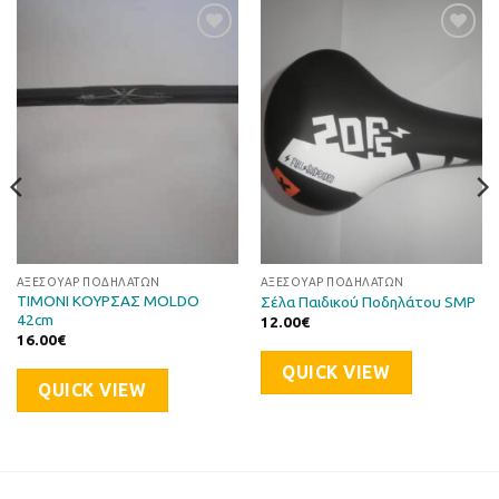
Προσθήκη
Προσθήκη
στη Λίστα
στη Λίστα
Επιθυμιών
Επιθυμιών
ΑΞΕΣΟΥΆΡ ΠΟΔΗΛΆΤΩΝ
ΑΞΕΣΟΥΆΡ ΠΟΔΗΛΆΤΩΝ
ΤΙΜΟΝΙ ΚΟΥΡΣΑΣ MOLDO
Σέλα Παιδικού Ποδηλάτου SMP
42cm
12.00
€
16.00
€
QUICK VIEW
QUICK VIEW