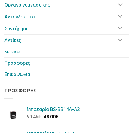
Οργανα γυμναστικης
Ανταλλακτικα
Συντήρηση
Αντίκες
Service
Προσφορες
Επικοινωνια
ΠΡΟΣΦΟΡΈΣ
Μπαταρία BS-BB14A-A2
Original
Η
50.46
€
48.00
€
price
τρέχουσα
was:
τιμή