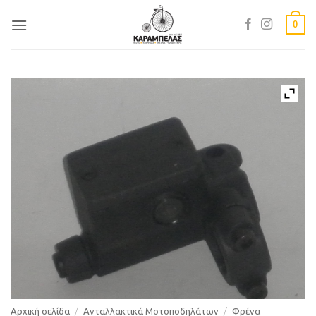
Skip
0
to
content
Αρχική σελίδα
/
Ανταλλακτικά Μοτοποδηλάτων
/
Φρένα