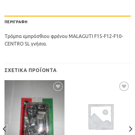
ΠΕΡΙΓΡΑΦΉ
Τρόμπα εμπρόσθιου φρένου MALAGUTI F15-F12-F10-
CENTRO SL γνήσια.
ΣΧΕΤΙΚΆ ΠΡΟΪΌΝΤΑ
Προσθήκη
Προσθήκη
στη Λίστα
στη Λίστα
Επιθυμιών
Επιθυμιών