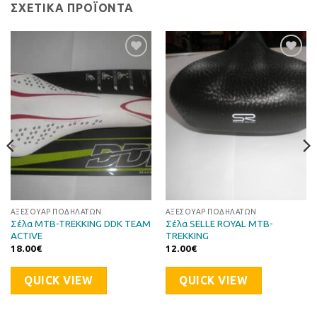
ΣΧΕΤΙΚΆ ΠΡΟΪΌΝΤΑ
Προσθήκη
Προσθήκη
στη Λίστα
στη Λίστα
Επιθυμιών
Επιθυμιών
ΑΞΕΣΟΥΆΡ ΠΟΔΗΛΆΤΩΝ
ΑΞΕΣΟΥΆΡ ΠΟΔΗΛΆΤΩΝ
Σέλα MTB-TREKKING DDK TEAM
Σέλα SELLE ROYAL MTB-
ACTIVE
TREKKING
18.00
€
12.00
€
QUICK VIEW
QUICK VIEW