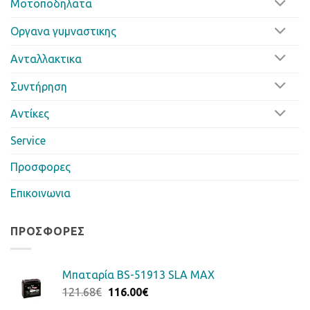
Μοτοποδηλατα
Οργανα γυμναστικης
Ανταλλακτικα
Συντήρηση
Αντίκες
Service
Προσφορες
Επικοινωνια
ΠΡΟΣΦΟΡΈΣ
Μπαταρία BS-51913 SLA MAX
Original
Η
121.68
€
116.00
€
price
τρέχουσα