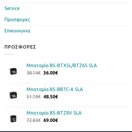
Service
Προσφορες
Επικοινωνια
ΠΡΟΣΦΟΡΈΣ
Μπαταρία BS-BTX5L/BTZ6S SLA
Original
Η
38.14
€
36.00
€
price
τρέχουσα
was:
τιμή
Μπαταρία BS-BB7C-A SLA
38.14€.
είναι:
Original
Η
51.19
€
48.50
€
36.00€.
price
τρέχουσα
was:
τιμή
Μπαταρία BS-BTZ8V SLA
51.19€.
είναι:
Original
Η
72.83
€
69.00
€
48.50€.
price
τρέχουσα