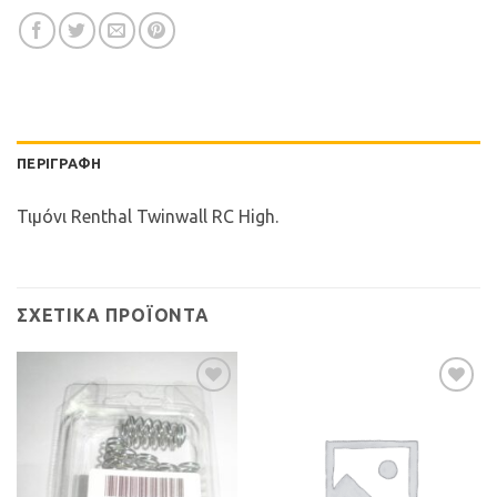
ΠΕΡΙΓΡΑΦΉ
Τιμόνι Renthal Twinwall RC High.
ΣΧΕΤΙΚΆ ΠΡΟΪΌΝΤΑ
Προσθήκη
Προσθήκη
στη Λίστα
στη Λίστα
Επιθυμιών
Επιθυμιών