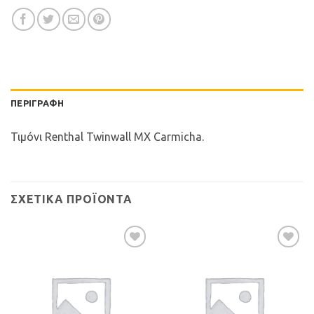
ΠΕΡΙΓΡΑΦΉ
Τιμόνι Renthal Twinwall MX Carmicha.
ΣΧΕΤΙΚΆ ΠΡΟΪΌΝΤΑ
Προσθήκη
Προσθήκη
στη Λίστα
στη Λίστα
Επιθυμιών
Επιθυμιών