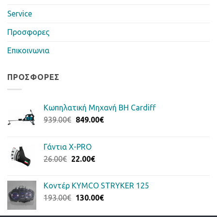
Service
Προσφορες
Επικοινωνια
ΠΡΟΣΦΟΡΈΣ
Κωπηλατική Μηχανή BH Cardiff
Original
Η
939.00
€
849.00
€
price
τρέχουσα
was:
τιμή
Γάντια Χ-PRO
939.00€.
είναι:
Original
Η
26.00
€
22.00
€
849.00€.
price
τρέχουσα
was:
τιμή
Κοντέρ KYMCO STRYKER 125
26.00€.
είναι:
Original
Η
193.00
€
130.00
€
22.00€.
price
τρέχουσα