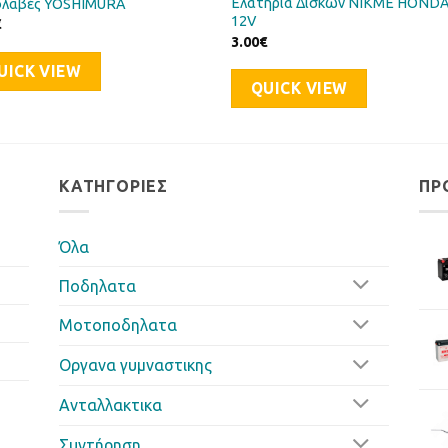
Ελατήρια Δίσκων NIKME HOND
ολαβές YOSHIMURA
12V
€
3.00
€
UICK VIEW
QUICK VIEW
ΚΑΤΗΓΟΡΊΕΣ
ΠΡ
Όλα
Ποδηλατα
Μοτοποδηλατα
Οργανα γυμναστικης
Ανταλλακτικα
Συντήρηση