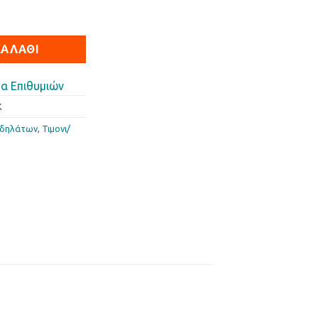
 ποσότητα
ΚΑΛΆΘΙ
α Επιθυμιών
K
οδηλάτων
,
Τιµονι/