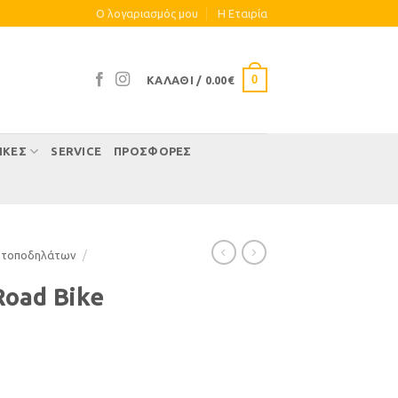
Ο λογαριασμός μου
Η Eταιρία
0
ΚΑΛΆΘΙ /
0.00
€
ΊΚΕΣ
SERVICE
ΠΡΟΣΦΟΡΕΣ
οτοποδηλάτων
/
Road Bike