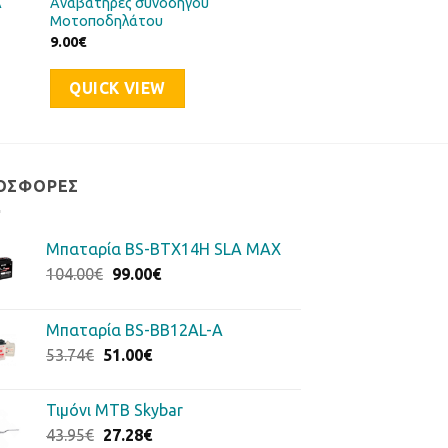
A
Αναβατήρες συνοδηγού
Μοτοποδηλάτου
9.00
€
QUICK VIEW
ΟΣΦΟΡΈΣ
Μπαταρία BS-BTX14H SLA MAX
Original
Η
104.00
€
99.00
€
price
τρέχουσα
was:
τιμή
Μπαταρία BS-BB12AL-A
104.00€.
είναι:
Original
Η
53.74
€
51.00
€
99.00€.
price
τρέχουσα
was:
τιμή
Τιμόνι MTB Skybar
53.74€.
είναι:
Original
Η
43.95
€
27.28
€
51.00€.