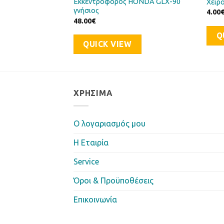
Eκκεντροφόρος HONDA GLX-90
DA CB-175 γνήσιο
Χειρ
γνήσιος
4.00
48.00
€
Q
QUICK VIEW
ΧΡΉΣΙΜΑ
Ο λογαριασμός μου
Η Eταιρία
Service
Όροι & Προϋποθέσεις
Επικοινωνία