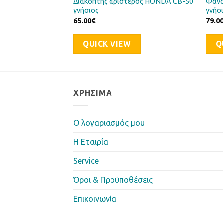
ήρια) HONDA C-50
Διακόπτης αριστερός HONDA CB-50
Φανά
γνήσιος
γνήσ
65.00
€
79.0
QUICK VIEW
Q
ΧΡΉΣΙΜΑ
Ο λογαριασμός μου
Η Eταιρία
Service
Όροι & Προϋποθέσεις
Επικοινωνία