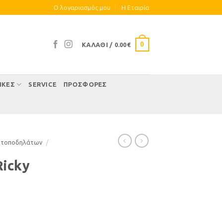
Ο λογαριασμός μου
Η Eταιρία
0
ΚΑΛΆΘΙ /
0.00
€
ΊΚΕΣ
SERVICE
ΠΡΟΣΦΟΡΕΣ
οτοποδηλάτων
/
Ricky