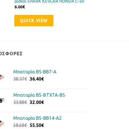
Δίσκοι SHARK KEVLAR HONDA C-50
6.00
€
QUICK VIEW
ΟΣΦΟΡΈΣ
Μπαταρία BS-BB7-A
Original
Η
38.37
€
36.40
€
price
τρέχουσα
was:
τιμή
Μπαταρία BS-BTX7A-BS
38.37€.
είναι:
Original
Η
33.88
€
32.00
€
36.40€.
price
τρέχουσα
was:
τιμή
Μπαταρία BS-BB14-A2
33.88€.
είναι:
Original
Η
58.68
€
55.50
€
32.00€.