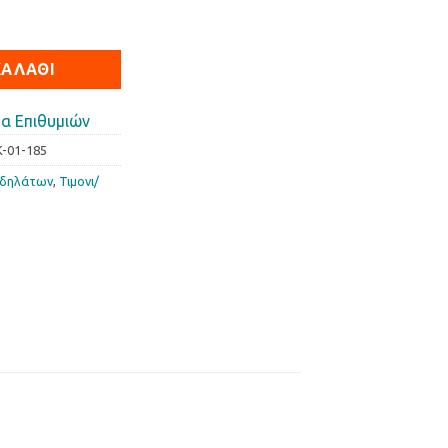
ha+Pad ποσότητα
ΚΑΛΆΘΙ
α Επιθυμιών
K-01-185
οδηλάτων
,
Τιµονι/