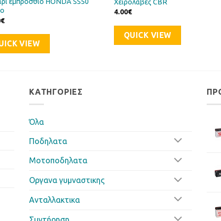
ρι εμπρόσθιο HONDA SS50
Χειρολαβές CBR
ιο
4.00
€
0
€
QUICK VIEW
UICK VIEW
ΚΑΤΗΓΟΡΊΕΣ
ΠΡ
Όλα
Ποδηλατα
Μοτοποδηλατα
Οργανα γυμναστικης
Ανταλλακτικα
Συντήρηση