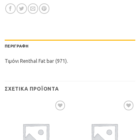
ΠΕΡΙΓΡΑΦΉ
Τιμόνι Renthal Fat bar (971).
ΣΧΕΤΙΚΆ ΠΡΟΪΌΝΤΑ
Προσθήκη
Προσθήκη
στη Λίστα
στη Λίστα
Επιθυμιών
Επιθυμιών