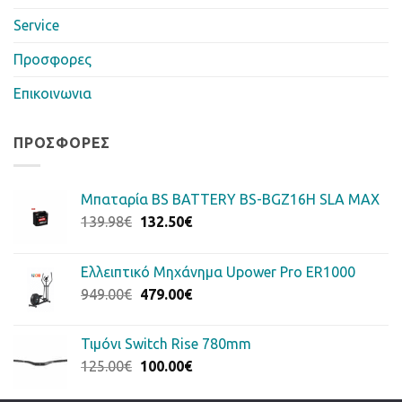
Service
Προσφορες
Επικοινωνια
ΠΡΟΣΦΟΡΈΣ
Μπαταρία BS BATTERY BS-BGZ16H SLA MAX
Original
Η
139.98
€
132.50
€
price
τρέχουσα
was:
τιμή
Ελλειπτικό Μηχάνημα Upower Pro ER1000
139.98€.
είναι:
Original
Η
949.00
€
479.00
€
132.50€.
price
τρέχουσα
was:
τιμή
Τιμόνι Switch Rise 780mm
949.00€.
είναι:
Original
Η
125.00
€
100.00
€
479.00€.
price
τρέχουσα