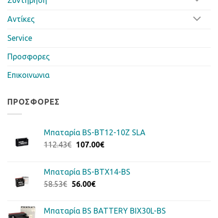
Αντίκες
Service
Προσφορες
Επικοινωνια
ΠΡΟΣΦΟΡΈΣ
Μπαταρία BS-BT12-10Z SLA
Original
Η
112.43
€
107.00
€
price
τρέχουσα
was:
τιμή
Μπαταρία BS-BTX14-BS
112.43€.
είναι:
Original
Η
58.53
€
56.00
€
107.00€.
price
τρέχουσα
was:
τιμή
Μπαταρία BS BATTERY BIX30L-BS
58.53€.
είναι: