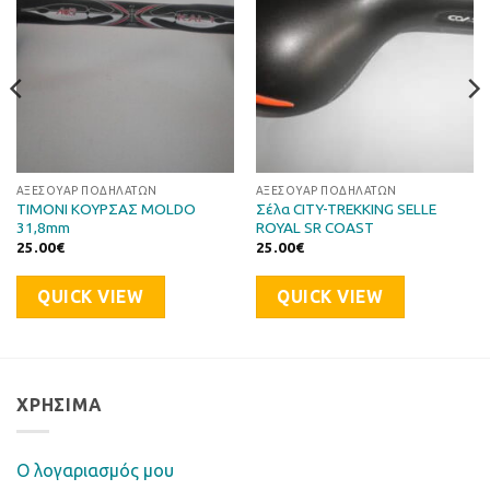
ΑΞΕΣΟΥΆΡ ΠΟΔΗΛΆΤΩΝ
ΑΞΕΣΟΥΆΡ ΠΟΔΗΛΆΤΩΝ
ΤΙΜΟΝΙ ΚΟΥΡΣΑΣ MOLDO
Σέλα CITY-TREKKING SELLE
31,8mm
ROYAL SR COAST
25.00
€
25.00
€
QUICK VIEW
QUICK VIEW
ΧΡΉΣΙΜΑ
Ο λογαριασμός μου