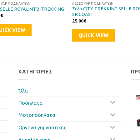
ΟΥΆΡ ΠΟΔΗΛΆΤΩΝ
ΑΞΕΣΟΥΆΡ ΠΟΔΗΛΆΤΩΝ
Σέλα CITY-TREKKING SELLE RO
 SELLE ROYAL MTB-TREKKING
SR COAST
0
€
25.00
€
UICK VIEW
QUICK VIEW
ΚΑΤΗΓΟΡΊΕΣ
ΠΡ
Όλα
Ποδηλατα
Μοτοποδηλατα
Οργανα γυμναστικης
Ανταλλακτικα