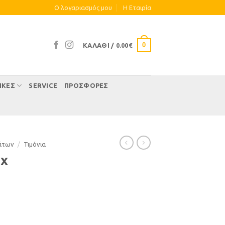
Ο λογαριασμός μου
Η Eταιρία
0
ΚΑΛΆΘΙ /
0.00
€
ΊΚΕΣ
SERVICE
ΠΡΟΣΦΟΡΕΣ
άτων
/
Τιµόνια
mx