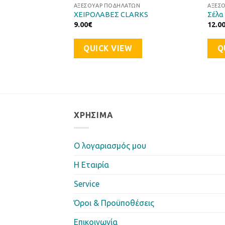
ΩΝ
ΑΞΕΣΟΥΆΡ ΠΟΔΗΛΆΤΩΝ
ΑΞΕΣ
FULL SUSPENSION
ΧΕΙΡΟΛΑΒΕΣ CLARKS
Σέλα
9.00
€
12.0
QUICK VIEW
Q
ΧΡΉΣΙΜΑ
Ο λογαριασμός μου
Η Eταιρία
Service
Όροι & Προϋποθέσεις
Επικοινωνία