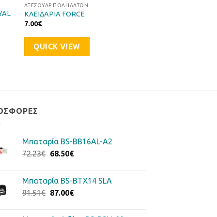
ΑΞΕΣΟΥΆΡ ΠΟΔΗΛΆΤΩΝ
YAL
ΚΛΕΙΔΑΡΙΑ FORCE
7.00
€
QUICK VIEW
ΟΣΦΟΡΈΣ
Μπαταρία BS-BB16AL-A2
Original
Η
72.23
€
68.50
€
price
τρέχουσα
was:
τιμή
Μπαταρία BS-BTX14 SLA
72.23€.
είναι:
Original
Η
91.51
€
87.00
€
68.50€.
price
τρέχουσα
was:
τιμή