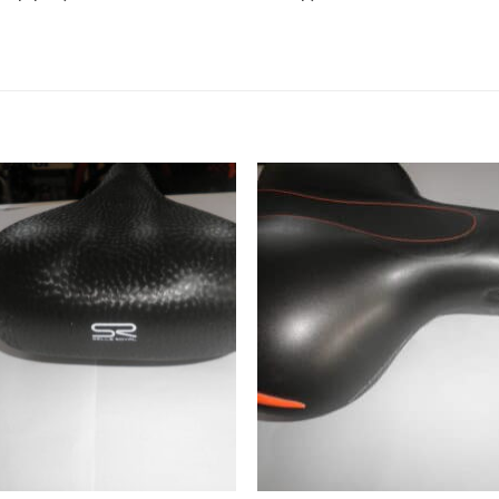
Προσθήκη
Προσθ
στη Λίστα
στη Λί
Επιθυμιών
Επιθυμ