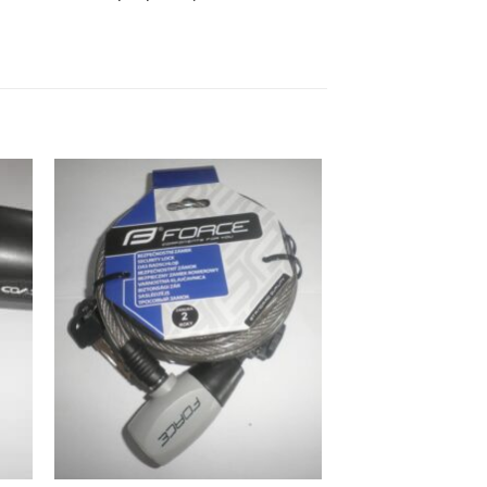
ήκη
Προσθήκη
στα
στη Λίστα
ιών
Επιθυμιών