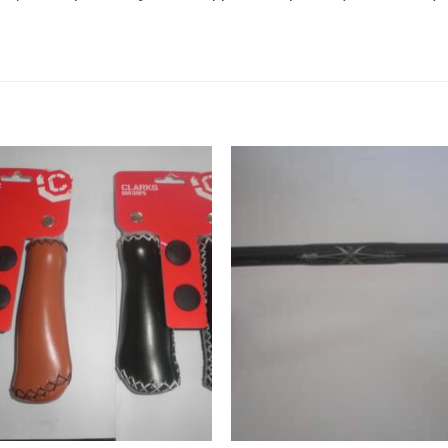
Προσθήκη
Προσθ
στη Λίστα
στη Λί
Επιθυμιών
Επιθυμ