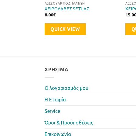
ΩΝ
ΑΞΕΣΟΥΆΡ ΠΟΔΗΛΆΤΩΝ
ΑΞΕΣ
LE/FIXED
ΧΕΙΡΟΛΑΒΕΣ SETLAZ
ΧΕΙΡ
8.00
€
15.0
QUICK VIEW
Q
ΧΡΉΣΙΜΑ
Ο λογαριασμός μου
Η Eταιρία
Service
Όροι & Προϋποθέσεις
Επικοινωνία