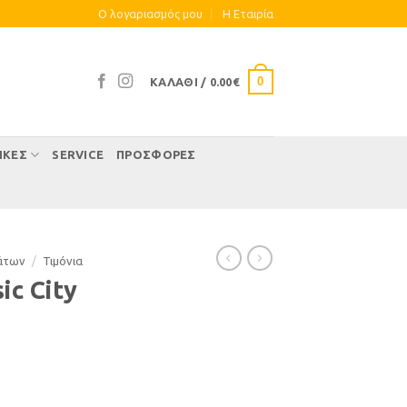
Ο λογαριασμός μου
Η Eταιρία
0
ΚΑΛΆΘΙ /
0.00
€
ΊΚΕΣ
SERVICE
ΠΡΟΣΦΟΡΕΣ
άτων
/
Τιµόνια
ic City
ητα