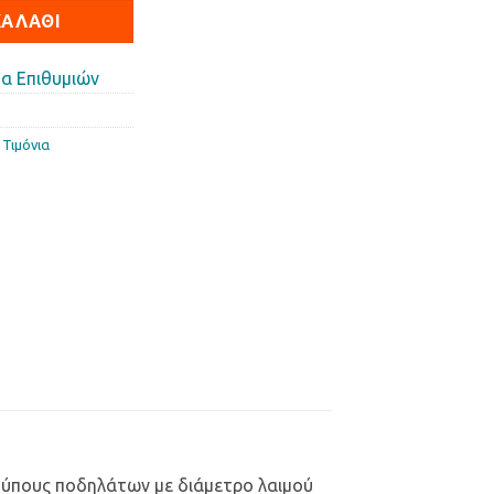
ΚΑΛΆΘΙ
α Επιθυμιών
,
Τιµόνια
ς τύπους ποδηλάτων με διάμετρο λαιμού