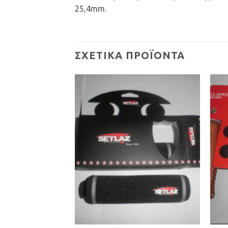
25,4mm.
ΣΧΕΤΙΚΆ ΠΡΟΪΌΝΤΑ
Προσθήκη
Προσθήκη
στη Λίστα
στη Λίστα
Επιθυμιών
Επιθυμιών