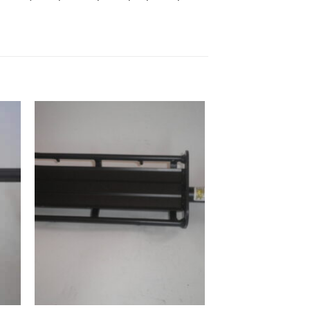
ήκη
Προσθήκη
στα
στη Λίστα
ιών
Επιθυμιών