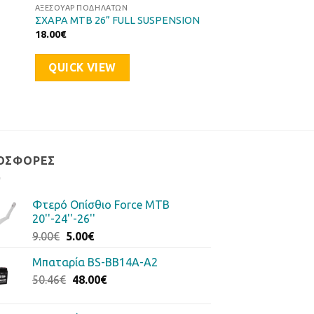
ΑΞΕΣΟΥΆΡ ΠΟΔΗΛΆΤΩΝ
ΣΧΑΡΑ ΜΤΒ 26” FULL SUSPENSION
18.00
€
QUICK VIEW
ΟΣΦΟΡΈΣ
Φτερό Οπίσθιο Force MTB
20''-24''-26''
Original
Η
9.00
€
5.00
€
price
τρέχουσα
Μπαταρία BS-BB14A-A2
was:
τιμή
Original
Η
50.46
€
9.00€.
48.00
είναι:
€
price
τρέχουσα
5.00€.
was:
τιμή