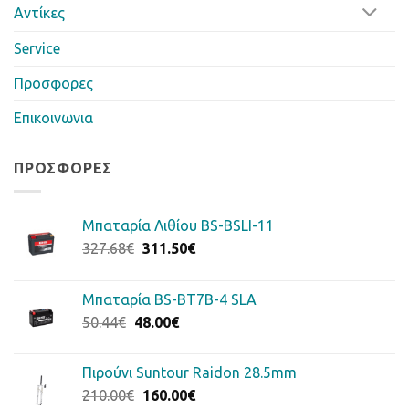
Αντίκες
Service
Προσφορες
Επικοινωνια
ΠΡΟΣΦΟΡΈΣ
Μπαταρία Λιθίου BS-BSLI-11
Original
Η
327.68
€
311.50
€
price
τρέχουσα
was:
τιμή
Μπαταρία BS-BT7B-4 SLA
327.68€.
είναι:
Original
Η
50.44
€
48.00
€
311.50€.
price
τρέχουσα
was:
τιμή
Πιρούνι Suntour Raidon 28.5mm
50.44€.
είναι:
Original
Η
210.00
€
160.00
€
48.00€.