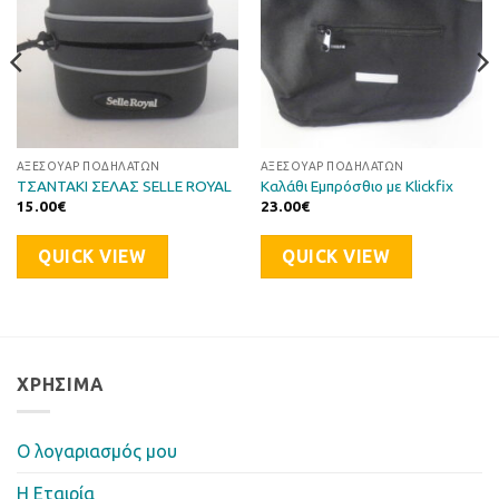
ΑΞΕΣΟΥΆΡ ΠΟΔΗΛΆΤΩΝ
ΑΞΕΣΟΥΆΡ ΠΟΔΗΛΆΤΩΝ
ΤΣΑΝΤΑΚΙ ΣΕΛΑΣ SELLE ROYAL
Καλάθι Εμπρόσθιο με Klickfix
15.00
€
23.00
€
QUICK VIEW
QUICK VIEW
ΧΡΉΣΙΜΑ
Ο λογαριασμός μου
Η Eταιρία