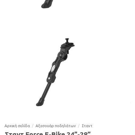
Αρχική σελίδα
/
Αξεσουάρ ποδηλάτων
/
Σταντ
Σταντ Force E-Bike 24”-28”