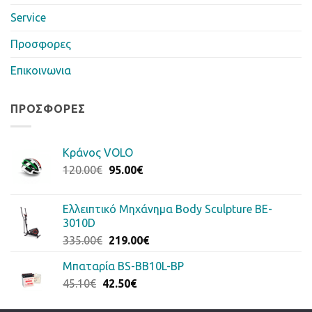
Service
Προσφορες
Επικοινωνια
ΠΡΟΣΦΟΡΈΣ
Κράνος VOLO
Original
Η
120.00
€
95.00
€
price
τρέχουσα
was:
τιμή
Ελλειπτικό Μηχάνημα Body Sculpture BE-
120.00€.
είναι:
3010D
95.00€.
Original
Η
335.00
€
219.00
€
price
τρέχουσα
Μπαταρία BS-BB10L-BP
was:
τιμή
Original
Η
45.10
€
42.50
335.00€.
€
είναι:
price
τρέχουσα
219.00€.
was:
τιμή