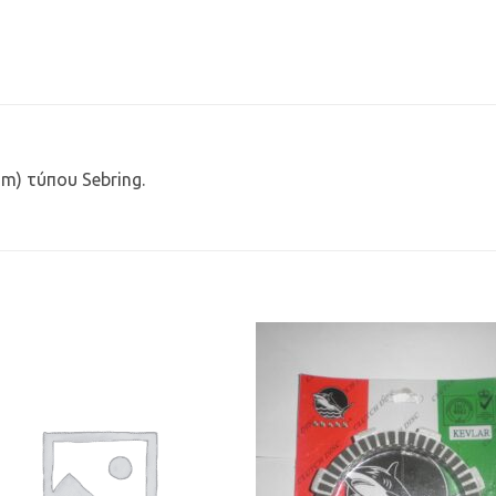
m) τύπου Sebring.
Προσθήκη
Προσθ
στη Λίστα
στη Λί
Επιθυμιών
Επιθυμ