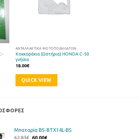
ΑΝΤΑΛΛΑΚΤΙΚΆ ΜΟΤΟΠΟΔΗΛΆΤΩΝ
C-
Κοκκοράκια (Ωστήρια) HONDA C-50
γνήσια
18.00
€
QUICK VIEW
ΟΣΦΟΡΈΣ
Μπαταρία BS-BTX14L-BS
Original
Η
62.83
€
60.00
€