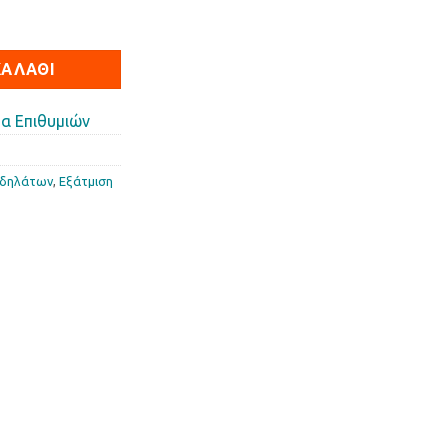
Sport ποσότητα
ΚΑΛΆΘΙ
α Επιθυμιών
οδηλάτων
,
Εξάτµιση