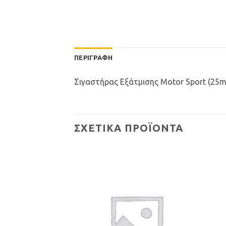
ΠΕΡΙΓΡΑΦΉ
Σιγαστήρας Εξάτμισης Motor Sport (25m
ΣΧΕΤΙΚΆ ΠΡΟΪΌΝΤΑ
Προσθήκη
Προσθήκη
στη Λίστα
στη Λίστα
Επιθυμιών
Επιθυμιών