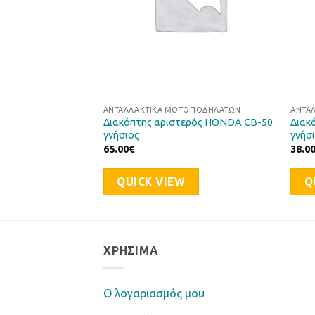
ΤΟΠΟΔΗΛΆΤΩΝ
ΑΝΤΑΛΛΑΚΤΙΚΆ ΜΟΤΟΠΟΔΗΛΆΤΩΝ
ΑΝΤΑ
Διακόπτης αριστερός HONDA CB-50
Διακ
γνήσιος
γνήσ
65.00
€
38.0
QUICK VIEW
Q
ΧΡΉΣΙΜΑ
Ο λογαριασμός μου