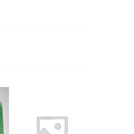
ήκη
Προσθήκη
στα
στη Λίστα
ιών
Επιθυμιών