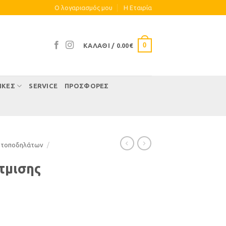
Ο λογαριασμός μου
Η Eταιρία
0
ΚΑΛΆΘΙ /
0.00
€
ΊΚΕΣ
SERVICE
ΠΡΟΣΦΟΡΕΣ
οτοποδηλάτων
/
τμισης