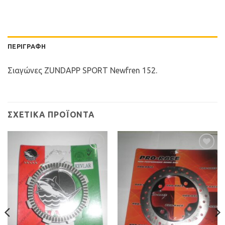
ΠΕΡΙΓΡΑΦΉ
Σιαγώνες ZUNDAPP SPORT Newfren 152.
ΣΧΕΤΙΚΆ ΠΡΟΪΌΝΤΑ
Προσθήκη
Προσθήκη
στη Λίστα
στη Λίστα
Επιθυμιών
Επιθυμιών