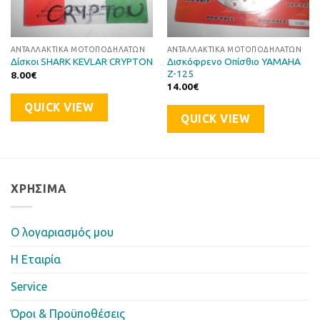
ΑΝΤΑΛΛΑΚΤΙΚΆ ΜΟΤΟΠΟΔΗΛΆΤΩΝ
ΑΝΤΑΛΛΑΚΤΙΚΆ ΜΟΤΟΠΟΔΗΛΆΤΩΝ
Δισκόφρενο Οπίσθιο YAMAHA
Δίσκοι SHARK KEVLAR CRYPTON
Z-125
8.00
€
14.00
€
QUICK VIEW
QUICK VIEW
ΧΡΉΣΙΜΑ
Ο λογαριασμός μου
Η Eταιρία
Service
Όροι & Προϋποθέσεις