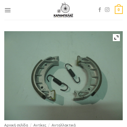
Skip
0
to
content
Αρχική σελίδα
/
Αντίκες
/
Ανταλλακτικά