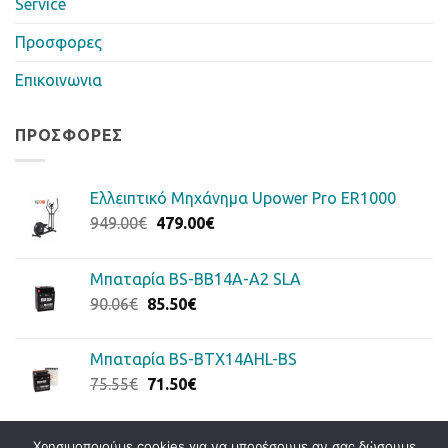
Service
Προσφορες
Επικοινωνια
ΠΡΟΣΦΟΡΈΣ
Ελλειπτικό Μηχάνημα Upower Pro ER1000
Original
Η
949.00
€
479.00
€
price
τρέχουσα
was:
τιμή
Μπαταρία BS-BB14A-A2 SLA
949.00€.
είναι:
Original
Η
90.06
€
85.50
€
479.00€.
price
τρέχουσα
was:
τιμή
Μπαταρία BS-BTX14AHL-BS
90.06€.
είναι:
Original
Η
75.55
€
71.50
€
85.50€.
price
τρέχουσα
was:
τιμή
75.55€.
είναι:
Χρησιμοποιούμε cookies για να μπορέσουμε αν σας δώσουμε