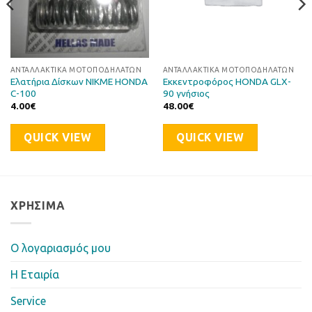
ΑΝΤΑΛΛΑΚΤΙΚΆ ΜΟΤΟΠΟΔΗΛΆΤΩΝ
ΑΝΤΑΛΛΑΚΤΙΚΆ ΜΟΤΟΠΟΔΗΛΆΤΩΝ
Ελατήρια Δίσκων NIKME HONDA
Eκκεντροφόρος HONDA GLX-
C-100
90 γνήσιος
4.00
€
48.00
€
QUICK VIEW
QUICK VIEW
ΧΡΉΣΙΜΑ
Ο λογαριασμός μου
Η Eταιρία
Service