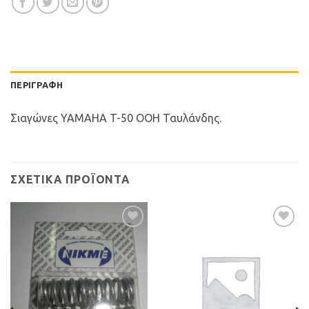
ΠΕΡΙΓΡΑΦΉ
Σιαγώνες YAMAHA T-50 OOH Ταυλάνδης.
ΣΧΕΤΙΚΆ ΠΡΟΪΌΝΤΑ
Προσθήκη
Προσθήκη
στη Λίστα
στη Λίστα
Επιθυμιών
Επιθυμιών