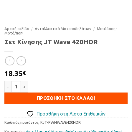
Αρχική σελίδα
/
Ανταλλακτικά Μοτοποδηλάτων
/
Μετάδοση-
Μοτό/παπί
Σετ Κίνησης JT Wave 420HDR
18.35
€
Σετ Κίνησης JT Wave 420HDR ποσότητα
ΠΡΟΣΘΉΚΗ ΣΤΟ ΚΑΛΆΘΙ
Προσθήκη στη Λίστα Επιθυμιών
Κωδικός προϊόντος:
KJT-PWHWAVE420HDR
Κατηγορίες:
Ανταλλακτικά Μοτοποδηλάτων
,
Μετάδοση-Μοτό/παπί