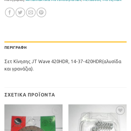
ΠΕΡΙΓΡΑΦΉ
Σετ Κίνησης JT Wave 420HDR, 14-37-420HDR(αλυσίδα
και γρανάζια).
ΣΧΕΤΙΚΆ ΠΡΟΪΌΝΤΑ
Προσθήκη
Προσθήκη
στη Λίστα
στη Λίστα
Επιθυμιών
Επιθυμιών