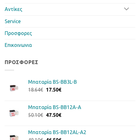
Αντίκες
Service
Προσφορες
Επικοινωνια
ΠΡΟΣΦΟΡΈΣ
Μπαταρία BS-BB3L-B
Original
Η
18.64
€
17.50
€
price
τρέχουσα
was:
τιμή
Μπαταρία BS-BB12A-A
18.64€.
είναι:
Original
Η
50.10
€
47.50
€
17.50€.
price
τρέχουσα
was:
τιμή
Μπαταρία BS-BB12AL-A2
50.10€.
είναι:
Original
Η
49.10
€
46.50
€