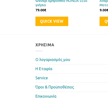
κός σετ SUZUKI
Φανάρι εμπρόσθιο HONDA SS50
Αναβ
γνήσιο
Μοτο
79.00
€
9.00
QUICK VIEW
Q
ΧΡΉΣΙΜΑ
Ο λογαριασμός μου
Η Eταιρία
Service
Όροι & Προϋποθέσεις
Επικοινωνία