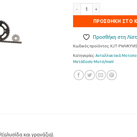
Σετ Κίνησης JT Visa R 428 πο
ΠΡΟΣΘΉΚΗ ΣΤΟ 
Προσθήκη στη Λίστ
Κωδικός προϊόντος:
KJT-PWVKYVI
Κατηγορίες:
Ανταλλακτικά Μοτοπ
Μετάδοση-Μοτό/παπί
(αλυσίδα και γρανάζια).