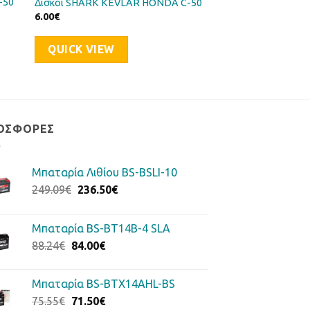
-50
Δίσκοι SHARK KEVLAR HONDA C-50
6.00
€
QUICK VIEW
ΟΣΦΟΡΈΣ
Μπαταρία Λιθίου BS-BSLI-10
Original
Η
249.09
€
236.50
€
price
τρέχουσα
was:
τιμή
Μπαταρία BS-BT14B-4 SLA
249.09€.
είναι:
Original
Η
88.24
€
84.00
€
236.50€.
price
τρέχουσα
was:
τιμή
Μπαταρία BS-BTX14AHL-BS
88.24€.
είναι:
Original
Η
75.55
€
71.50
€
84.00€.