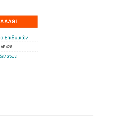
σότητα
ΚΑΛΆΘΙ
α Επιθυμιών
SAR428
οδηλάτων
,