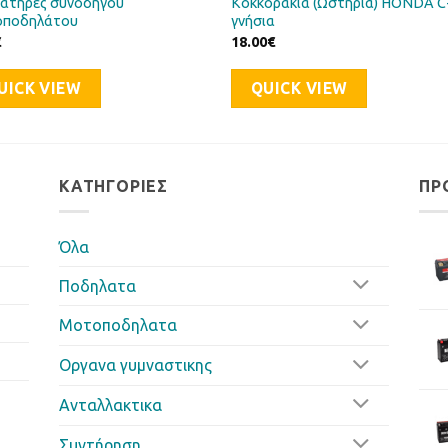
ατήρες συνοδηγού
Κοκκοράκια (Ωστήρια) HONDA C
ποδηλάτου
γνήσια
€
18.00
€
UICK VIEW
QUICK VIEW
ΚΑΤΗΓΟΡΊΕΣ
ΠΡ
Όλα
Ποδηλατα
Μοτοποδηλατα
Οργανα γυμναστικης
Ανταλλακτικα
Συντήρηση