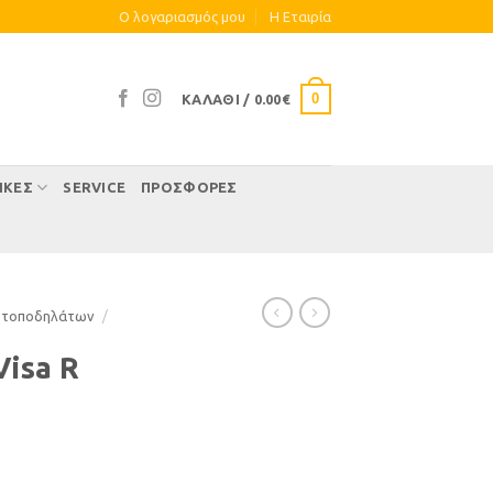
Ο λογαριασμός μου
Η Eταιρία
0
ΚΑΛΆΘΙ /
0.00
€
ΊΚΕΣ
SERVICE
ΠΡΟΣΦΟΡΕΣ
οτοποδηλάτων
/
Visa R