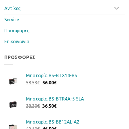
Αντίκες
Service
Προσφορες
Επικοινωνια
ΠΡΟΣΦΟΡΈΣ
Μπαταρία BS-BTX14-BS
Original
Η
58.53
€
56.00
€
price
τρέχουσα
was:
τιμή
Μπαταρία BS-BTR4A-5 SLA
58.53€.
είναι:
Original
Η
38.30
€
36.50
€
56.00€.
price
τρέχουσα
was:
τιμή
Μπαταρία BS-BB12AL-A2
38.30€.
είναι:
Original
Η
49.10
€
46.50
€