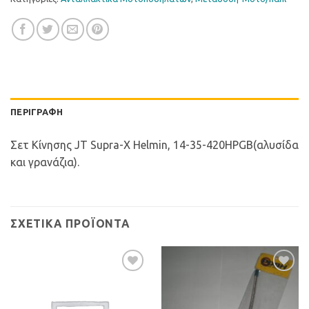
ΠΕΡΙΓΡΑΦΉ
Σετ Κίνησης JT Supra-X Helmin, 14-35-420HPGB(αλυσίδα
και γρανάζια).
ΣΧΕΤΙΚΆ ΠΡΟΪΌΝΤΑ
Προσθήκη
Προσθήκη
στη Λίστα
στη Λίστα
Επιθυμιών
Επιθυμιών