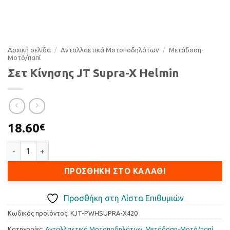
Αρχική σελίδα
/
Ανταλλακτικά Μοτοποδηλάτων
/
Μετάδοση-
Μοτό/παπί
Σετ Κίνησης JT Supra-X Helmin
18.60
€
Σετ Κίνησης JT Supra-X Helmin ποσότητα
ΠΡΟΣΘΉΚΗ ΣΤΟ ΚΑΛΆΘΙ
Προσθήκη στη Λίστα Επιθυμιών
Κωδικός προϊόντος:
KJT-PWHSUPRA-X420
Κατηγορίες:
Ανταλλακτικά Μοτοποδηλάτων
,
Μετάδοση-Μοτό/παπί