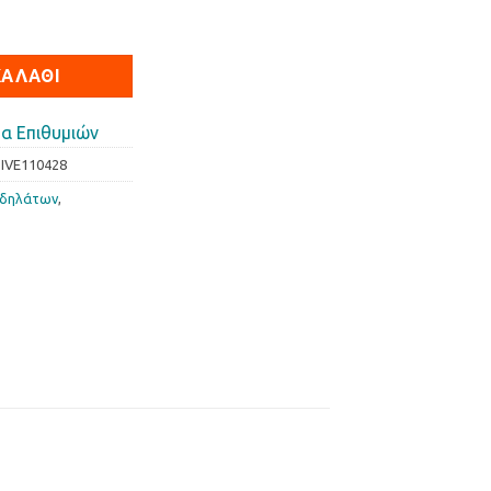
 110/428 ποσότητα
ΚΑΛΆΘΙ
α Επιθυμιών
IVE110428
οδηλάτων
,