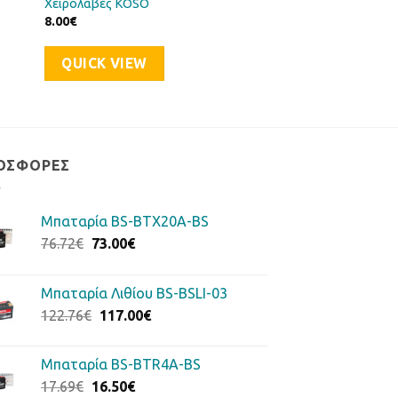
Χειρολαβές KOSO
8.00
€
QUICK VIEW
ΟΣΦΟΡΈΣ
Μπαταρία BS-BTX20A-BS
Original
Η
76.72
€
73.00
€
price
τρέχουσα
was:
τιμή
Μπαταρία Λιθίου BS-BSLI-03
76.72€.
είναι:
Original
Η
122.76
€
117.00
€
73.00€.
price
τρέχουσα
was:
τιμή
Μπαταρία BS-BTR4A-BS
122.76€.
είναι:
Original
Η
17.69
€
16.50
€
117.00€.