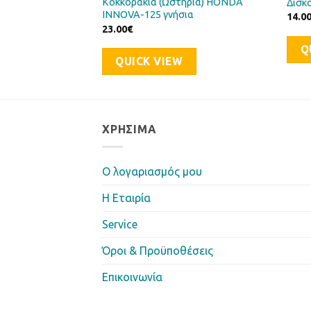
ο HONDA SS50
Κοκκοράκια (Ωστήρια) HONDA
Δισκ
INNOVA-125 γνήσια
14.0
23.00
€
Q
QUICK VIEW
ΧΡΉΣΙΜΑ
Ο λογαριασμός μου
Η Eταιρία
Service
Όροι & Προϋποθέσεις
Επικοινωνία