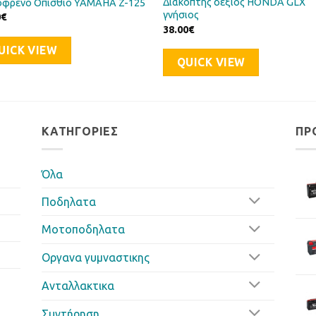
Διακόπτης δεξιός HONDA GLX
όφρενο Οπίσθιο YAMAHA Z-125
γνήσιος
0
€
38.00
€
UICK VIEW
QUICK VIEW
ΚΑΤΗΓΟΡΊΕΣ
ΠΡ
Όλα
Ποδηλατα
Μοτοποδηλατα
Οργανα γυμναστικης
Ανταλλακτικα
Συντήρηση