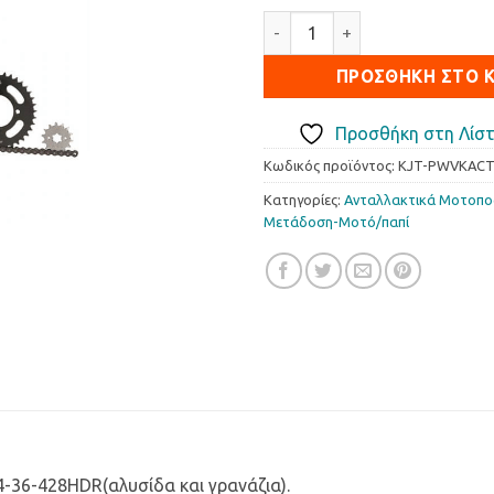
Σετ Κίνησης JT Kymco Active
ΠΡΟΣΘΉΚΗ ΣΤΟ 
Προσθήκη στη Λίστ
Κωδικός προϊόντος:
KJT-PWVKACT
Κατηγορίες:
Ανταλλακτικά Μοτοπ
Μετάδοση-Μοτό/παπί
4-36-428HDR(αλυσίδα και γρανάζια).