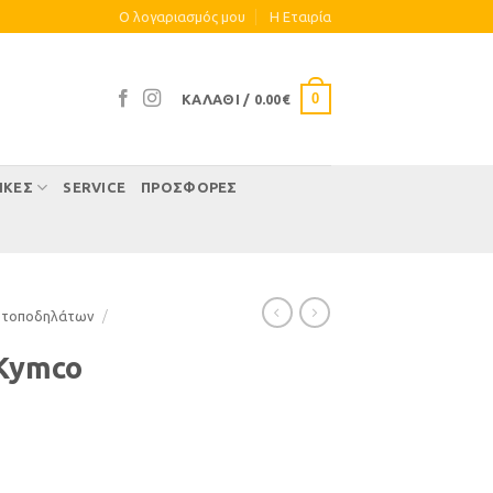
Ο λογαριασμός μου
Η Eταιρία
0
ΚΑΛΆΘΙ /
0.00
€
ΊΚΕΣ
SERVICE
ΠΡΟΣΦΟΡΕΣ
οτοποδηλάτων
/
 Kymco