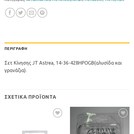
ΠΕΡΙΓΡΑΦΉ
Σετ Κίνησης JT Astrea, 14-36-428HPOGB(αλυσίδα και
γρανάζια).
ΣΧΕΤΙΚΆ ΠΡΟΪΌΝΤΑ
Προσθήκη
Προσθήκη
στη Λίστα
στη Λίστα
Επιθυμιών
Επιθυμιών