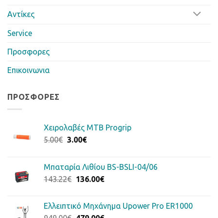
Αντίκες
Service
Προσφορες
Επικοινωνια
ΠΡΟΣΦΟΡΈΣ
Χειρολαβές MTB Progrip
Original
Η
5.00
€
3.00
€
price
τρέχουσα
was:
τιμή
Μπαταρία Λιθίου BS-BSLI-04/06
5.00€.
είναι:
Original
Η
143.22
€
136.00
€
3.00€.
price
τρέχουσα
was:
τιμή
Ελλειπτικό Μηχάνημα Upower Pro ER1000
143.22€.
είναι:
Original
Η
949.00
€
479.00
€