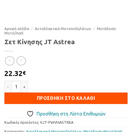
Αρχική σελίδα
/
Ανταλλακτικά Μοτοποδηλάτων
/
Μετάδοση-
Μοτό/παπί
Σετ Κίνησης JT Astrea
22.32
€
Σετ Κίνησης JT Astrea ποσότητα
ΠΡΟΣΘΉΚΗ ΣΤΟ ΚΑΛΆΘΙ
Προσθήκη στη Λίστα Επιθυμιών
Κωδικός προϊόντος:
KJT-PWVHASTREA
Κατηγορίες:
Ανταλλακτικά Μοτοποδηλάτων
,
Μετάδοση-Μοτό/παπί