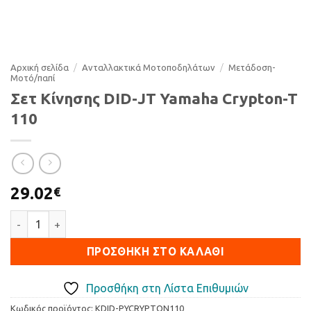
Αρχική σελίδα
/
Ανταλλακτικά Μοτοποδηλάτων
/
Μετάδοση-
Μοτό/παπί
Σετ Κίνησης DID-JT Yamaha Crypton-T
110
29.02
€
Σετ Κίνησης DID-JT Yamaha Crypton-T 110 ποσότητα
ΠΡΟΣΘΉΚΗ ΣΤΟ ΚΑΛΆΘΙ
Προσθήκη στη Λίστα Επιθυμιών
Κωδικός προϊόντος:
KDID-PYCRYPTON110