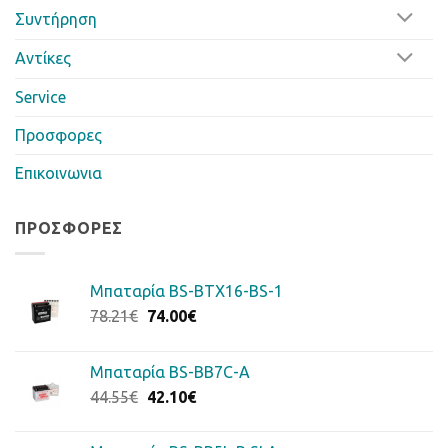
Συντήρηση
Αντίκες
Service
Προσφορες
Επικοινωνια
ΠΡΟΣΦΟΡΈΣ
Μπαταρία BS-BTX16-BS-1
Original
Η
78.21
€
74.00
€
price
τρέχουσα
was:
τιμή
Μπαταρία BS-BB7C-A
78.21€.
είναι:
Original
Η
44.55
€
42.10
€
74.00€.
price
τρέχουσα
was:
τιμή