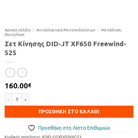
Αρχική σελίδα
/
Ανταλλακτικά Μοτοποδηλάτων
/
Μετάδοση-
Μοτό/παπί
Σετ Κίνησης DID-JT XF650 Freewind-
525
160.00
€
Σετ Κίνησης DID-JT XF650 Freewind-525 ποσότητα
ΠΡΟΣΘΉΚΗ ΣΤΟ ΚΑΛΆΘΙ
Προσθήκη στη Λίστα Επιθυμιών
Κωδικός προϊόντος:
KDID-QSXF650VXG53