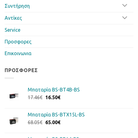
Συντήρηση
Αντίκες
Service
Προσφορες
Επικοινωνια
ΠΡΟΣΦΟΡΈΣ
Μπαταρία BS-BT4B-BS
Original
Η
17.46
€
16.50
€
price
τρέχουσα
was:
τιμή
Μπαταρία BS-BTX15L-BS
17.46€.
είναι:
Original
Η
68.05
€
65.00
€
16.50€.
price
τρέχουσα
was:
τιμή