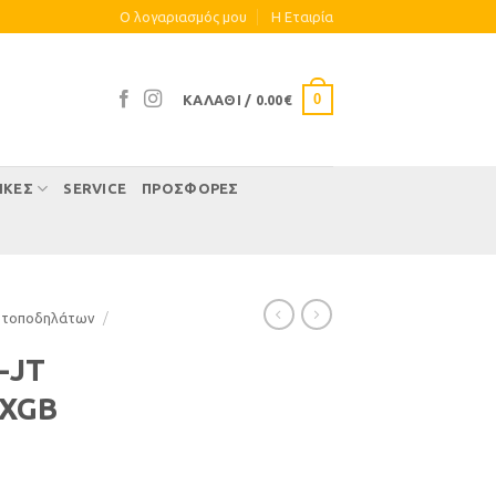
Ο λογαριασμός μου
Η Eταιρία
0
ΚΑΛΆΘΙ /
0.00
€
ΊΚΕΣ
SERVICE
ΠΡΟΣΦΟΡΕΣ
οτοποδηλάτων
/
-JT
VXGB