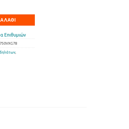
0/520VXGB ποσότητα
ΚΑΛΆΘΙ
α Επιθυμιών
750VXG78
οδηλάτων
,