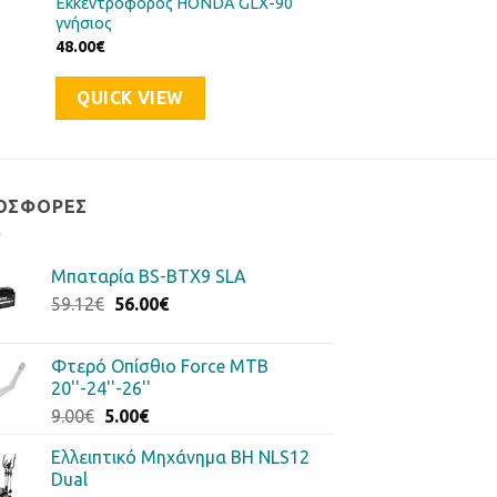
Eκκεντροφόρος HONDA GLX-90
γνήσιος
48.00
€
QUICK VIEW
ΟΣΦΟΡΈΣ
Μπαταρία BS-BTX9 SLA
Original
Η
59.12
€
56.00
€
price
τρέχουσα
was:
τιμή
Φτερό Οπίσθιο Force MTB
59.12€.
είναι:
20''-24''-26''
56.00€.
Original
Η
9.00
€
5.00
€
price
τρέχουσα
Ελλειπτικό Μηχάνημα BH NLS12
was:
τιμή
Dual
9.00€.
είναι: