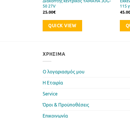
Διακόπτης κεντρικός YAMAHA JOG-
Εκκε
50 27V
115 
25.00
€
45.0
QUICK VIEW
Q
ΧΡΉΣΙΜΑ
Ο λογαριασμός μου
Η Eταιρία
Service
Όροι & Προϋποθέσεις
Επικοινωνία