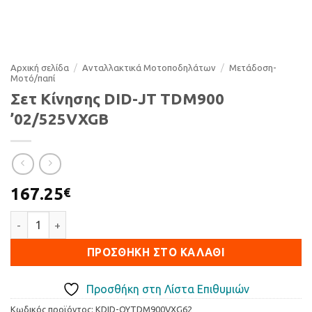
Αρχική σελίδα
/
Ανταλλακτικά Μοτοποδηλάτων
/
Μετάδοση-
Μοτό/παπί
Σετ Κίνησης DID-JT TDM900
’02/525VXGB
167.25
€
Σετ Κίνησης DID-JT TDM900 ’02/525VXGB ποσότητα
ΠΡΟΣΘΉΚΗ ΣΤΟ ΚΑΛΆΘΙ
Προσθήκη στη Λίστα Επιθυμιών
Κωδικός προϊόντος:
KDID-QYTDM900VXG62