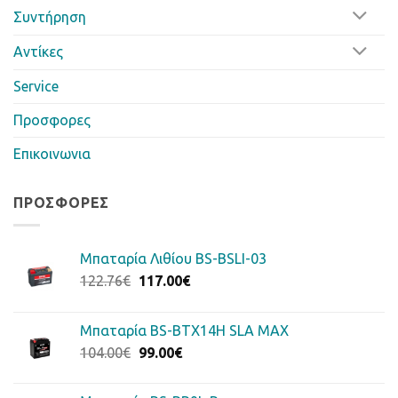
Συντήρηση
Αντίκες
Service
Προσφορες
Επικοινωνια
ΠΡΟΣΦΟΡΈΣ
Μπαταρία Λιθίου BS-BSLI-03
Original
Η
122.76
€
117.00
€
price
τρέχουσα
was:
τιμή
Μπαταρία BS-BTX14H SLA MAX
122.76€.
είναι:
Original
Η
104.00
€
99.00
€
117.00€.
price
τρέχουσα
was:
τιμή