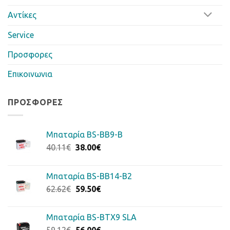
Αντίκες
Service
Προσφορες
Επικοινωνια
ΠΡΟΣΦΟΡΈΣ
Μπαταρία BS-BB9-B
Original
Η
40.11
€
38.00
€
price
τρέχουσα
was:
τιμή
Μπαταρία BS-BB14-B2
40.11€.
είναι:
Original
Η
62.62
€
59.50
€
38.00€.
price
τρέχουσα
was:
τιμή
Μπαταρία BS-BTX9 SLA
62.62€.
είναι:
Original
Η
59.12
€
56.00
€