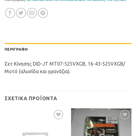
ΠΕΡΙΓΡΑΦΉ
Σετ Κίνησης DID-JT MT07-525VXGB, 16-43-525VXGB/
Μοτό (αλυσίδα και γρανάζια).
ΣΧΕΤΙΚΆ ΠΡΟΪΌΝΤΑ
Προσθήκη
Προσθήκη
στη Λίστα
στη Λίστα
Επιθυμιών
Επιθυμιών