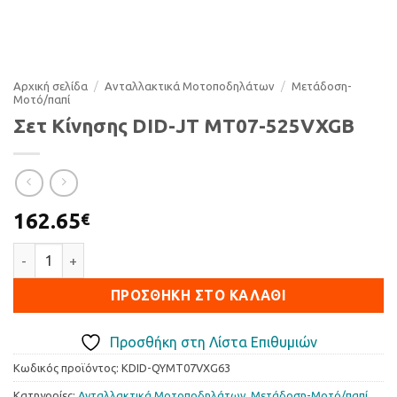
Αρχική σελίδα
/
Ανταλλακτικά Μοτοποδηλάτων
/
Μετάδοση-
Μοτό/παπί
Σετ Κίνησης DID-JT MT07-525VXGB
162.65
€
Σετ Κίνησης DID-JT MT07-525VXGB ποσότητα
ΠΡΟΣΘΉΚΗ ΣΤΟ ΚΑΛΆΘΙ
Προσθήκη στη Λίστα Επιθυμιών
Κωδικός προϊόντος:
KDID-QYMT07VXG63
Κατηγορίες:
Ανταλλακτικά Μοτοποδηλάτων
,
Μετάδοση-Μοτό/παπί