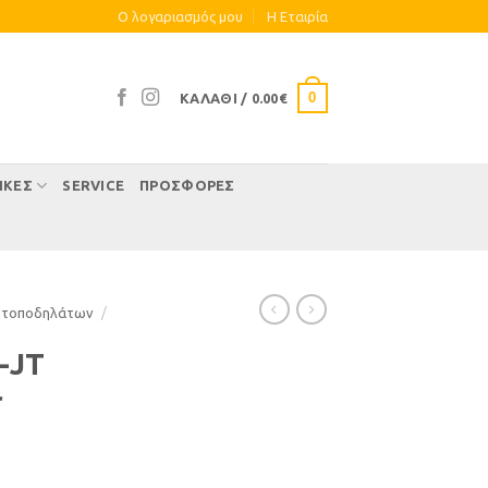
Ο λογαριασμός μου
Η Eταιρία
0
ΚΑΛΆΘΙ /
0.00
€
ΊΚΕΣ
SERVICE
ΠΡΟΣΦΟΡΕΣ
οτοποδηλάτων
/
-JT
r