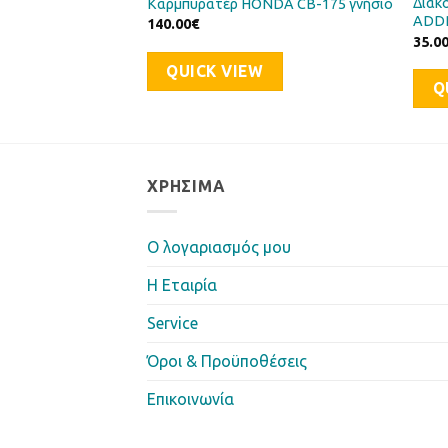
Διακ
 HONDA 12V
Καρμπυρατέρ HONDA CB-175 γνήσιο
ADD
140.00
€
35.0
QUICK VIEW
Q
ΧΡΉΣΙΜΑ
Ο λογαριασμός μου
Η Eταιρία
Service
Όροι & Προϋποθέσεις
Επικοινωνία