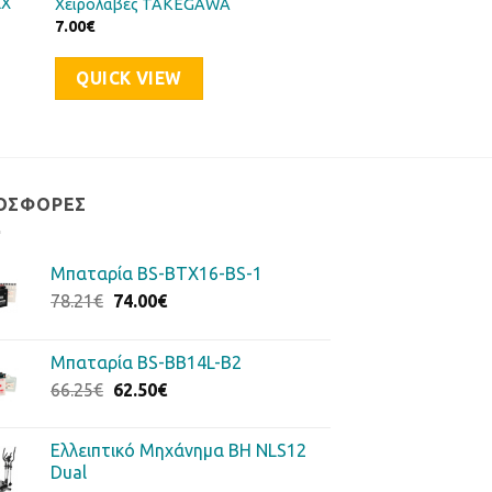
LX
Χειρολαβές TAKEGAWA
7.00
€
QUICK VIEW
ΟΣΦΟΡΈΣ
Μπαταρία BS-BTX16-BS-1
Original
Η
78.21
€
74.00
€
price
τρέχουσα
was:
τιμή
Μπαταρία BS-BB14L-B2
78.21€.
είναι:
Original
Η
66.25
€
62.50
€
74.00€.
price
τρέχουσα
was:
τιμή
Ελλειπτικό Μηχάνημα BH NLS12
66.25€.
είναι:
Dual
62.50€.