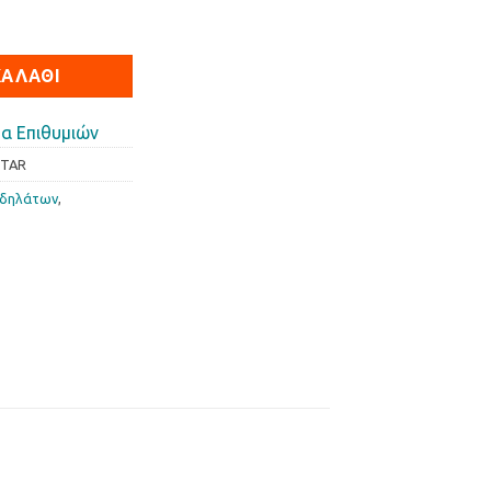
Kristar ποσότητα
ΚΑΛΆΘΙ
α Επιθυμιών
STAR
οδηλάτων
,