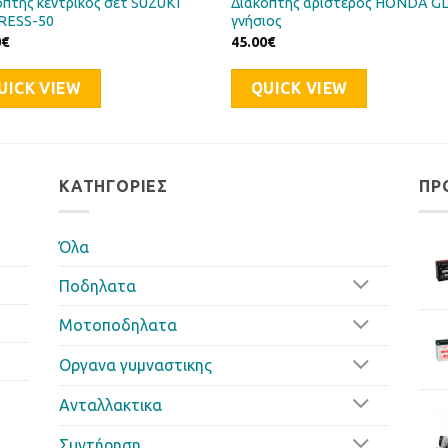
όπτης κεντρικός σετ SUZUKI
Διακόπτης αριστερός HONDA G
RESS-50
γνήσιος
0
€
45.00
€
UICK VIEW
QUICK VIEW
ΚΑΤΗΓΟΡΊΕΣ
ΠΡ
Όλα
Ποδηλατα
Μοτοποδηλατα
Οργανα γυμναστικης
Ανταλλακτικα
Συντήρηση